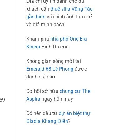
Địa chỉ uy tín dành cho du
1
khách cần
thuê villa Vũng Tàu
gần biển
với hình ảnh thực tế
và giá minh bạch.
Khám phá
nhà phố One Era
Kinera
Bình Dương
Không gian sống mới tại
Emerald 68 Lê Phong
được
đánh giá cao
Cơ hội sở hữu
chung cư The
Aspira
ngay hôm nay
h59
Có nên đầu tư
dự án biệt thự
Gladia Khang Điền
?