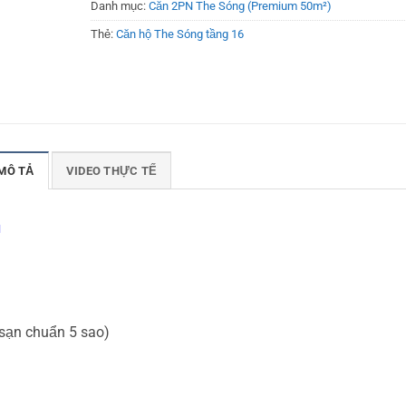
Danh mục:
Căn 2PN The Sóng (Premium 50m²)
Thẻ:
Căn hộ The Sóng tầng 16
MÔ TẢ
VIDEO THỰC TẾ
u
 sạn chuẩn 5 sao)