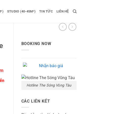
²)
STUDIO (40-45M²)
TIN TỨC
LIÊN HỆ
BOOKING NOW
e
Giá
êm
hiện
yến
tại
Hotline The Sóng Vũng Tàu
/
là:
900,000 vnđ/
đêm.
CÁC LIÊN KẾT