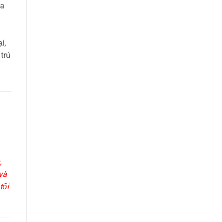
ủa
i,
trú
,
và
tối