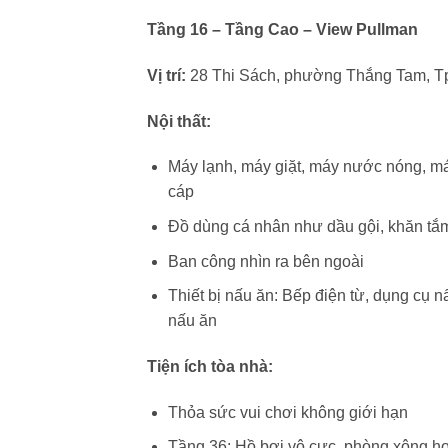
Tầng 16 – Tầng Cao – View Pullman
Vị trí:
28 Thi Sách, phường Thắng Tam, T
Nội thất:
Máy lạnh, máy giặt, máy nước nóng, máy
cáp
Đồ dùng cá nhân như dầu gội, khăn tắ
Ban công nhìn ra bên ngoài
Thiết bị nấu ăn: Bếp điện từ, dụng cụ nấ
nấu ăn
Tiện ích tòa nhà:
Thỏa sức vui chơi không giới hạn
Tầng 36: Hồ bơi vô cực, phòng xông hơ