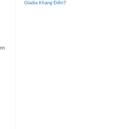
Gladia Khang Điền
?
ình