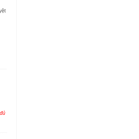
yệt
 đủ