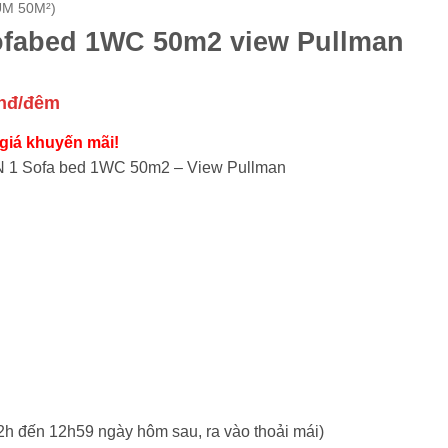
M 50M²)
sofabed 1WC 50m2 view Pullman
Giá
nđ/đêm
hiện
 giá khuyến mãi!
tại
N 1 Sofa bed 1WC 50m2 – View Pullman
 vnđ/
là:
950,000 vnđ/
đêm.
 12h đến 12h59 ngày hôm sau, ra vào thoải mái)