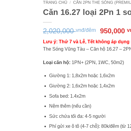
TRANG CHỦ
/
CĂN 2PN THE SÓNG (PREMIU
Căn 16.27 loại 2Pn 1 
Giá
2,020,000
950,000
vnđ/đêm
v
gốc
Lưu ý: Thứ 7 và Lễ, Tết không áp dụng
là:
The Sóng Vũng Tàu – Căn hộ 16.27 – 2P
2,020,000
đêm.
Loại căn hộ:
1PN+ (2PN, 1WC, 50m2)
Giường 1: 1,8x2m hoặc 1,6x2m
Giường 2: 1,6x2m hoặc 1,4x2m
Sofa bed: 1.4x2m
Nệm thêm (nếu cần)
Sức chứa tối đa: 4-5 người
Phí gửi xe ô tô (4-7 chỗ): 80k/đêm (từ