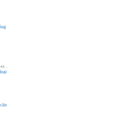
00 vnđ/
STUDIO THE SÓNG 1PN 40-45 M²
loại
00 vnđ/