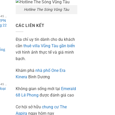
Hotline The Sóng Vũng Tàu
STUDIO THE SÓNG 1PN 40-45 M²
 2PN
CÁC LIÊN KẾT
g 22
Địa chỉ uy tín dành cho du khách
cần
thuê villa Vũng Tàu gần biển
00 vnđ/
với hình ảnh thực tế và giá minh
bạch.
Khám phá
nhà phố One Era
Kinera
Bình Dương
STUDIO THE SÓNG 1PN 40-45 M²
Không gian sống mới tại
Emerald
loại
68 Lê Phong
được đánh giá cao
Cơ hội sở hữu
chung cư The
Aspira
ngay hôm nay