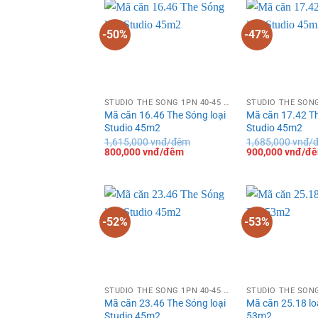
đêm.
800,000 vnđ/
đêm.
đêm.
-50%
-47%
STUDIO THE SÓNG 1PN 40-45 M²
Mã căn 16.46 The Sóng loại
Mã căn 17.42 Th
Studio 45m2
Studio 45m2
1,615,000
vnđ/đêm
1,685,000
vnđ/
Giá
Giá
Giá
800,000
vnđ/đêm
900,000
vnđ/đ
gốc
hiện
gốc
là:
tại
là:
1,615,000 vnđ/
là:
1,685,000 vnđ/
đêm.
800,000 vnđ/
đêm.
đêm.
-52%
-53%
STUDIO THE SÓNG 1PN 40-45 M²
Mã căn 23.46 The Sóng loại
Mã căn 25.18 lo
Studio 45m2
53m2