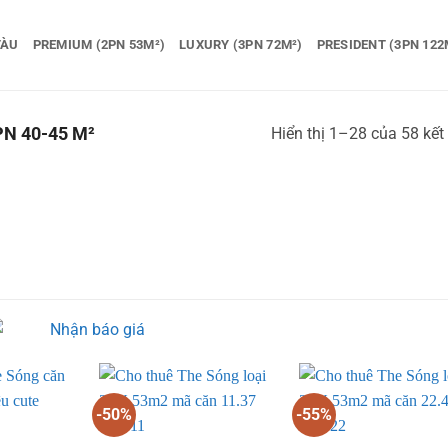
TÀU
PREMIUM (2PN 53M²)
LUXURY (3PN 72M²)
PRESIDENT (3PN 122
N 40-45 M²
Hiển thị 1–28 của 58 kết
-50%
-55%