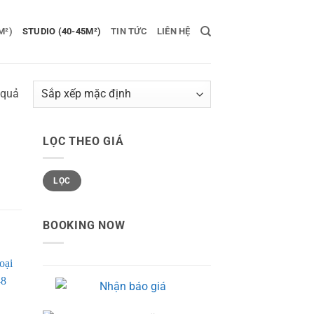
M²)
STUDIO (40-45M²)
TIN TỨC
LIÊN HỆ
 quả
LỌC THEO GIÁ
Giá
Giá
LỌC
tối
tối
thiểu
đa
BOOKING NOW