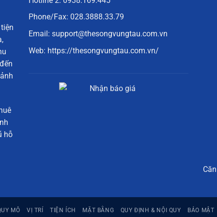
Hotline 2:
0938.169.445
Phone/Fax:
028.3888.33.79
 tiện
Email: support@thesongvungtau.com.vn
,
Web:
https://thesongvungtau.com.vn/
hu
đến
oảnh
thuê
ảnh
ũ hỗ
Căn
QUY MÔ
VỊ TRÍ
TIỆN ÍCH
MẶT BẰNG
QUY ĐỊNH & NỘI QUY
BẢO MẬT