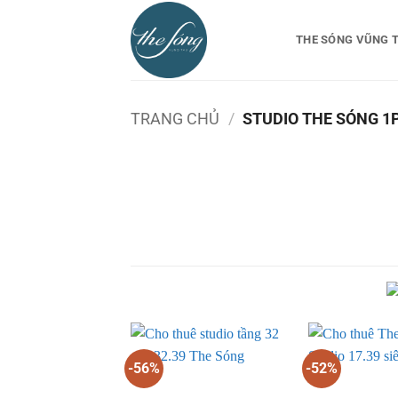
Bỏ
qua
THE SÓNG VŨNG 
nội
dung
TRANG CHỦ
/
STUDIO THE SÓNG 1P
-56%
-52%