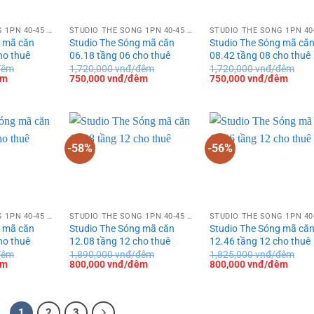
STUDIO THE SÓNG 1PN 40-45 M²
STUDIO THE SÓNG 1PN 40-45 M²
g mã căn
Studio The Sóng mã căn
Studio The Sóng mã că
ho thuê
06.18 tầng 06 cho thuê
08.42 tầng 08 cho thuê
đêm
1,720,000
vnđ/đêm
1,720,000
vnđ/đêm
Giá
Giá
Giá
Giá
Giá
êm
750,000
vnđ/đêm
750,000
vnđ/đêm
hiện
gốc
hiện
gốc
hiện
tại
là:
tại
là:
tại
là:
1,720,000 vnđ/
là:
1,720,000 vnđ/
là:
900,000 vnđ/
đêm.
750,000 vnđ/
đêm.
750,0
đêm.
đêm.
đêm.
-58%
-56%
STUDIO THE SÓNG 1PN 40-45 M²
STUDIO THE SÓNG 1PN 40-45 M²
g mã căn
Studio The Sóng mã căn
Studio The Sóng mã că
ho thuê
12.08 tầng 12 cho thuê
12.46 tầng 12 cho thuê
đêm
1,890,000
vnđ/đêm
1,825,000
vnđ/đêm
Giá
Giá
Giá
Giá
Giá
êm
800,000
vnđ/đêm
800,000
vnđ/đêm
hiện
gốc
hiện
gốc
hiện
tại
là:
tại
là:
tại
là:
1,890,000 vnđ/
là:
1,825,000 vnđ/
là:
800,000 vnđ/
đêm.
800,000 vnđ/
đêm.
800,0
1
2
3
đêm.
đêm.
đêm.