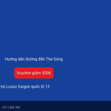
Hướng dẫn đường đến The Sóng
Voucher giảm 500K
 hộ Lusso Saigon quốc lộ 13
LỜI CẢM ƠN!