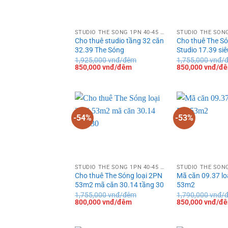
STUDIO THE SÓNG 1PN 40-45 M²
Cho thuê studio tầng 32 căn
Cho thuê The S
32.39 The Sóng
Studio 17.39 siê
1,925,000
vnđ/đêm
1,755,000
vnđ/
Giá
Giá
Giá
850,000
vnđ/đêm
850,000
vnđ/đ
gốc
hiện
gốc
là:
tại
là:
1,925,000 vnđ/
là:
1,755,000 vnđ/
đêm.
850,000 vnđ/
đêm.
đêm.
-54%
-53%
STUDIO THE SÓNG 1PN 40-45 M²
Cho thuê The Sóng loại 2PN
Mã căn 09.37 lo
53m2 mã căn 30.14 tầng 30
53m2
1,755,000
vnđ/đêm
1,790,000
vnđ/
Giá
Giá
Giá
800,000
vnđ/đêm
850,000
vnđ/đ
gốc
hiện
gốc
là:
tại
là:
1,755,000 vnđ/
là:
1,790,000 vnđ/