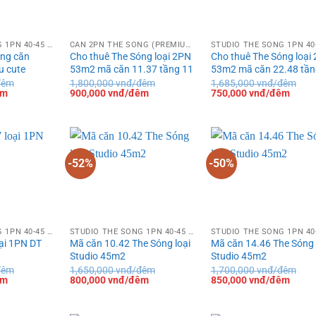
STUDIO THE SÓNG 1PN 40-45 M²
CĂN 2PN THE SÓNG (PREMIUM 50M²)
óng căn
Cho thuê The Sóng loại 2PN
Cho thuê The Sóng loại
u cute
53m2 mã căn 11.37 tầng 11
53m2 mã căn 22.48 tần
đêm
1,800,000
vnđ/đêm
1,685,000
vnđ/đêm
Giá
Giá
Giá
Giá
Giá
êm
900,000
vnđ/đêm
750,000
vnđ/đêm
hiện
gốc
hiện
gốc
hiện
tại
là:
tại
là:
tại
là:
1,800,000 vnđ/
là:
1,685,000 vnđ/
là:
850,000 vnđ/
đêm.
900,000 vnđ/
đêm.
750,0
đêm.
đêm.
đêm.
-52%
-50%
STUDIO THE SÓNG 1PN 40-45 M²
STUDIO THE SÓNG 1PN 40-45 M²
ại 1PN DT
Mã căn 10.42 The Sóng loại
Mã căn 14.46 The Sóng 
Studio 45m2
Studio 45m2
đêm
1,650,000
vnđ/đêm
1,700,000
vnđ/đêm
Giá
Giá
Giá
Giá
Giá
êm
800,000
vnđ/đêm
850,000
vnđ/đêm
hiện
gốc
hiện
gốc
hiện
tại
là:
tại
là:
tại
là:
1,650,000 vnđ/
là:
1,700,000 vnđ/
là: