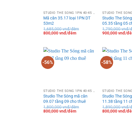
STUDIO THE SÓNG 1PN 40-45 M²
Mã căn 35.17 loại 1PN DT
Studio The Són
53m2
05.35 tầng 05 c
1,685,000
vnđ/đêm
1,790,000
vnđ/
Giá
Giá
Giá
800,000
vnđ/đêm
900,000
vnđ/đ
gốc
hiện
gốc
là:
tại
là:
1,685,000 vnđ/
là:
1,790,000 vnđ/
đêm.
800,000 vnđ/
đêm.
đêm.
-56%
-58%
STUDIO THE SÓNG 1PN 40-45 M²
Studio The Sóng mã căn
Studio The Són
09.07 tầng 09 cho thuê
11.38 tầng 11 c
1,800,000
vnđ/đêm
1,890,000
vnđ/
Giá
Giá
Giá
800,000
vnđ/đêm
800,000
vnđ/đ
gốc
hiện
gốc
là:
tại
là:
1,800,000 vnđ/
là:
1,890,000 vnđ/
đêm.
800,000 vnđ/
đêm.
đêm.