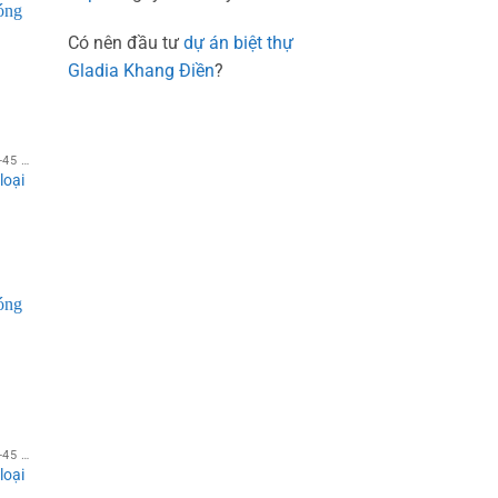
00 vnđ/
Có nên đầu tư
dự án biệt thự
Gladia Khang Điền
?
STUDIO THE SÓNG 1PN 40-45 M²
loại
00 vnđ/
STUDIO THE SÓNG 1PN 40-45 M²
loại