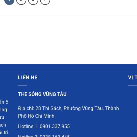
LIÊN HỆ
VỊ
THE SÓNG VŨNG TÀU
ẩn 5
Địa chỉ: 28 Thi Sách, Phường Vũng Tàu, Thành
vàng
Phố Hồ Chí Minh
ưu
ách
Hotline 1:
0901.337.955
 trí