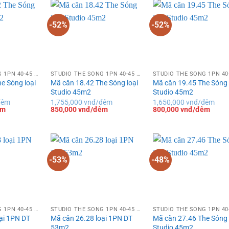
850,000 vnđ/
đêm.
800,000 vnđ/
đêm.
850,0
đêm.
đêm.
đêm.
-52%
-52%
STUDIO THE SÓNG 1PN 40-45 M²
STUDIO THE SÓNG 1PN 40-45 M²
e Sóng loại
Mã căn 18.42 The Sóng loại
Mã căn 19.45 The Sóng 
Studio 45m2
Studio 45m2
đêm
1,755,000
vnđ/đêm
1,650,000
vnđ/đêm
Giá
Giá
Giá
Giá
Giá
êm
850,000
vnđ/đêm
800,000
vnđ/đêm
hiện
gốc
hiện
gốc
hiện
tại
là:
tại
là:
tại
là:
1,755,000 vnđ/
là:
1,650,000 vnđ/
là:
900,000 vnđ/
đêm.
850,000 vnđ/
đêm.
800,0
đêm.
đêm.
đêm.
-53%
-48%
STUDIO THE SÓNG 1PN 40-45 M²
STUDIO THE SÓNG 1PN 40-45 M²
ại 1PN DT
Mã căn 26.28 loại 1PN DT
Mã căn 27.46 The Sóng 
53m2
Studio 45m2