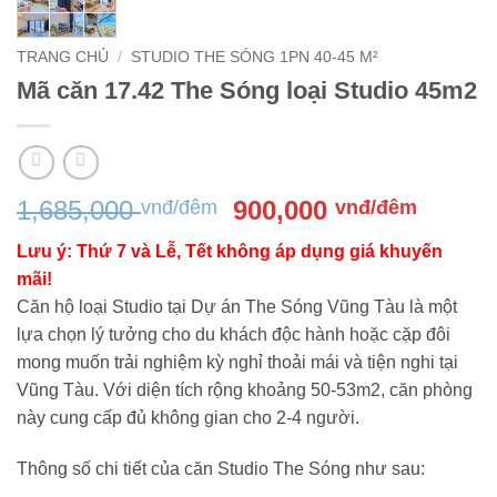
TRANG CHỦ
/
STUDIO THE SÓNG 1PN 40-45 M²
Mã căn 17.42 The Sóng loại Studio 45m2
Giá
Giá
1,685,000
900,000
vnđ/đêm
vnđ/đêm
gốc
hiện
Lưu ý: Thứ 7 và Lễ, Tết không áp dụng giá khuyến
là:
tại
mãi!
1,685,000 vnđ/
là:
Căn hộ loại Studio tại Dự án The Sóng Vũng Tàu là một
đêm.
900,00
lựa chọn lý tưởng cho du khách độc hành hoặc cặp đôi
đêm.
mong muốn trải nghiệm kỳ nghỉ thoải mái và tiện nghi tại
Vũng Tàu. Với diện tích rộng khoảng 50-53m2, căn phòng
này cung cấp đủ không gian cho 2-4 người.
Thông số chi tiết của căn Studio The Sóng như sau: