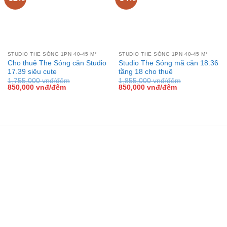
STUDIO THE SÓNG 1PN 40-45 M²
STUDIO THE SÓNG 1PN 40-45 M²
Cho thuê The Sóng căn Studio
Studio The Sóng mã căn 18.36
17.39 siêu cute
tầng 18 cho thuê
1,755,000
vnđ/đêm
1,855,000
vnđ/đêm
Giá
Giá
Giá
Giá
850,000
vnđ/đêm
850,000
vnđ/đêm
gốc
hiện
gốc
hiện
là:
tại
là:
tại
1,755,000 vnđ/
là:
1,855,000 vnđ/
là:
đêm.
850,000 vnđ/
đêm.
850,000 vnđ/
đêm.
đêm.