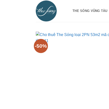
Bỏ
qua
THE SÓNG VŨNG TÀU
nội
dung
-50%