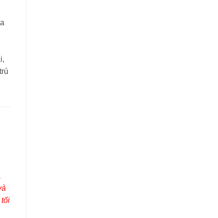
ủa
i,
trú
,
và
tối