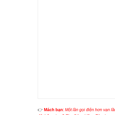
👉
Mách bạn
:
Một lần gọi điện hơn vạn l