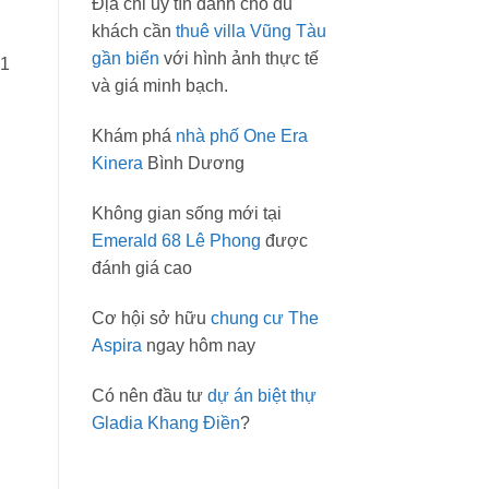
Địa chỉ uy tín dành cho du
khách cần
thuê villa Vũng Tàu
gần biển
với hình ảnh thực tế
 1
và giá minh bạch.
Khám phá
nhà phố One Era
Kinera
Bình Dương
Không gian sống mới tại
Emerald 68 Lê Phong
được
đánh giá cao
Cơ hội sở hữu
chung cư The
Aspira
ngay hôm nay
Có nên đầu tư
dự án biệt thự
Gladia Khang Điền
?