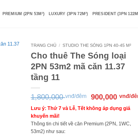
PREMIUM (2PN 53M²)
LUXURY (3PN 72M²)
PRESIDENT (3PN 122M
TRANG CHỦ
/
STUDIO THE SÓNG 1PN 40-45 M²
Cho thuê The Sóng loại
2PN 53m2 mã căn 11.37
tầng 11
Giá
1,800,000
900,000
vnđ/đêm
vnđ/đ
gốc
Lưu ý: Thứ 7 và Lễ, Tết không áp dụng giá
là:
khuyến mãi!
1,800,000 vnđ
Thông tin chi tiết về căn Premium (2PN, 1WC,
đêm.
53m2) như sau: