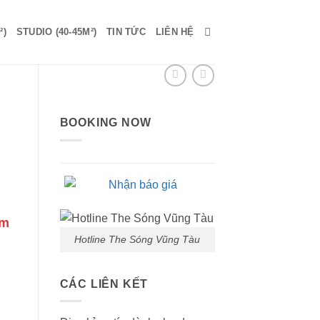
²)
STUDIO (40-45M²)
TIN TỨC
LIÊN HỆ
BOOKING NOW
Giá
êm
hiện
Hotline The Sóng Vũng Tàu
tại
/
là:
CÁC LIÊN KẾT
900,000 vnđ/
đêm.