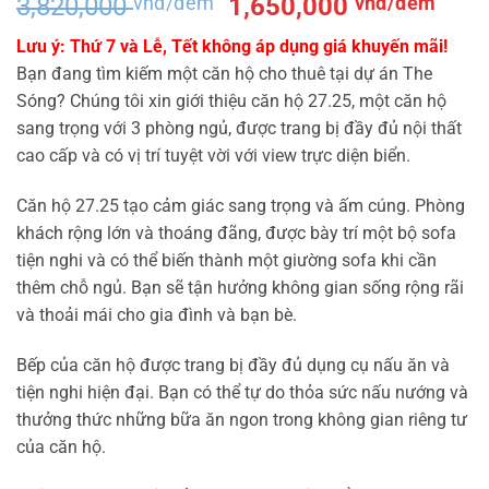
Giá
Giá
3,820,000
vnđ/đêm
1,650,000
vnđ/đêm
gốc
hiện
Lưu ý: Thứ 7 và Lễ, Tết không áp dụng giá khuyến mãi!
là:
tại
Bạn đang tìm kiếm một căn hộ cho thuê tại dự án The
3,820,000 vnđ/
là:
Sóng? Chúng tôi xin giới thiệu căn hộ 27.25, một căn hộ
đêm.
1,65
sang trọng với 3 phòng ngủ, được trang bị đầy đủ nội thất
đêm
cao cấp và có vị trí tuyệt vời với view trực diện biển.
Căn hộ 27.25 tạo cảm giác sang trọng và ấm cúng. Phòng
khách rộng lớn và thoáng đãng, được bày trí một bộ sofa
tiện nghi và có thể biến thành một giường sofa khi cần
thêm chỗ ngủ. Bạn sẽ tận hưởng không gian sống rộng rãi
và thoải mái cho gia đình và bạn bè.
Bếp của căn hộ được trang bị đầy đủ dụng cụ nấu ăn và
tiện nghi hiện đại. Bạn có thể tự do thỏa sức nấu nướng và
thưởng thức những bữa ăn ngon trong không gian riêng tư
của căn hộ.