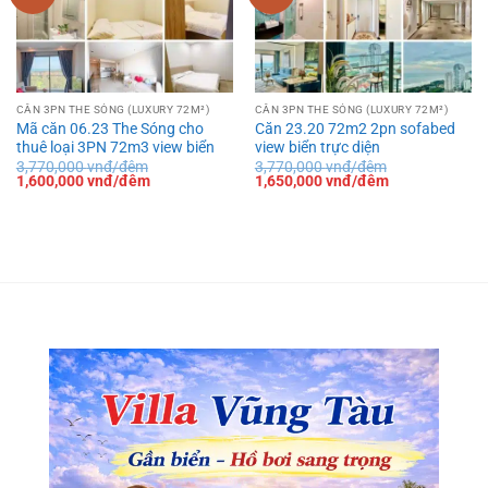
CĂN 3PN THE SÓNG (LUXURY 72M²)
CĂN 3PN THE SÓNG (LUXURY 72M²)
Mã căn 06.23 The Sóng cho
Căn 23.20 72m2 2pn sofabed
thuê loại 3PN 72m3 view biển
view biển trực diện
3,770,000
vnđ/đêm
3,770,000
vnđ/đêm
Giá
Giá
Giá
Giá
1,600,000
vnđ/đêm
1,650,000
vnđ/đêm
gốc
hiện
gốc
hiện
là:
tại
là:
tại
3,770,000 vnđ/
là:
3,770,000 vnđ/
là:
đêm.
1,600,000 vnđ/
đêm.
1,650,000 vnđ
đêm.
đêm.