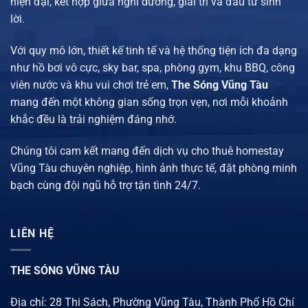
hiện đại, kết hợp giữa nghỉ dưỡng, giải trí và đầu tư sinh
lời.
Với quy mô lớn, thiết kế tinh tế và hệ thống tiện ích đa dạng
như hồ bơi vô cực, sky bar, spa, phòng gym, khu BBQ, công
viên nước và khu vui chơi trẻ em,
The Sóng Vũng Tàu
mang đến một không gian sống trọn vẹn, nơi mỗi khoảnh
khắc đều là trải nghiệm đáng nhớ.
Chúng tôi cam kết mang đến
dịch vụ cho thuê homestay
Vũng Tàu chuyên nghiệp
, hình ảnh thực tế, đặt phòng minh
bạch cùng đội ngũ hỗ trợ tận tình 24/7.
LIÊN HỆ
THE SÓNG VŨNG TÀU
Địa chỉ: 28 Thi Sách, Phường Vũng Tàu, Thành Phố Hồ Chí