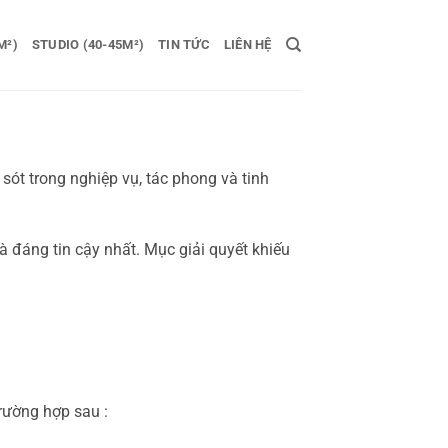
M²)
STUDIO (40-45M²)
TIN TỨC
LIÊN HỆ
 sót trong nghiệp vụ, tác phong và tinh
 đáng tin cậy nhất. Mục giải quyết khiếu
trường hợp sau :