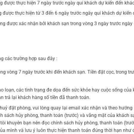
ng được thực hiện 7 ngày trước ngày quí khách dự kiến đến kh
g được thực hiện từ 3 đến 6 ngày trước ngày quí khách dự kiế
hòng được xác nhận bởi khách sạn trong vòng 3 ngày trước ngày
g các trường hợp sau đây :
ong vòng 7 ngày trước khi đến khách sạn. Tiền đặt cọc, trong t
bạo loạn, các tình trạng đe dọa đến sức khỏe hay cuộc sống của
n trả lại khách hàng số tiền đã thanh toán.
uỷ đặt phòng, vui lòng quay lại email xác nhận và theo hướng d
ính sách hủy phòng, thanh toán (trước) và vắng mặt của khách 
g tôi khuyên bạn nên đọc chính sách hủy phòng, thanh toán (tr
của mình và lưu ý luôn thực hiện thanh toán đúng thời hạn nh