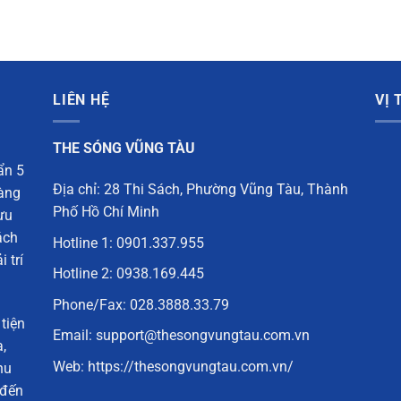
LIÊN HỆ
VỊ
THE SÓNG VŨNG TÀU
ẩn 5
Địa chỉ: 28 Thi Sách, Phường Vũng Tàu, Thành
vàng
Phố Hồ Chí Minh
ưu
ách
Hotline 1:
0901.337.955
 trí
Hotline 2:
0938.169.445
Phone/Fax:
028.3888.33.79
 tiện
Email: support@thesongvungtau.com.vn
,
Web:
https://thesongvungtau.com.vn/
hu
đến