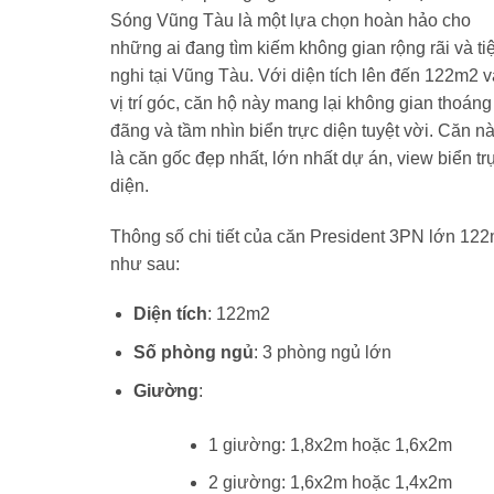
đêm.
2,300,000 vnđ/
Sóng Vũng Tàu là một lựa chọn hoàn hảo cho
đêm.
những ai đang tìm kiếm không gian rộng rãi và ti
nghi tại Vũng Tàu. Với diện tích lên đến 122m2 v
vị trí góc, căn hộ này mang lại không gian thoáng
đãng và tầm nhìn biển trực diện tuyệt vời. Căn n
là căn gốc đẹp nhất, lớn nhất dự án, view biển tr
diện.
Thông số chi tiết của căn President 3PN lớn 12
như sau:
Diện tích
: 122m2
Số phòng ngủ
: 3 phòng ngủ lớn
Giường
:
1 giường: 1,8x2m hoặc 1,6x2m
2 giường: 1,6x2m hoặc 1,4x2m