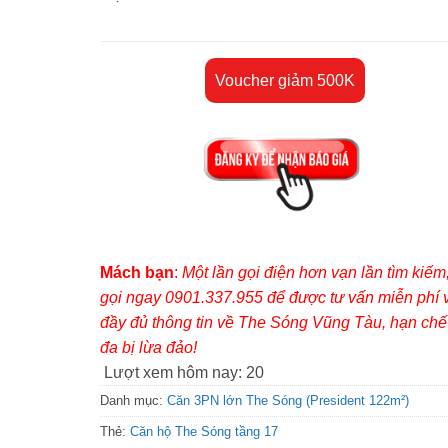
Voucher giảm 500K
Mách bạn
:
Một lần gọi điện hơn vạn lần tìm kiếm
gọi ngay 0901.337.955 để được tư vấn miễn phí 
đầy đủ thông tin về The Sóng Vũng Tàu, hạn chế 
đa bị lừa đảo!
Lượt xem hôm nay:
20
Danh mục:
Căn 3PN lớn The Sóng (President 122m²)
Thẻ:
Căn hộ The Sóng tầng 17