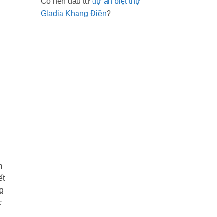
Có nên đầu tư
dự án biệt thự
Gladia Khang Điền
?
m
ết
ng
c