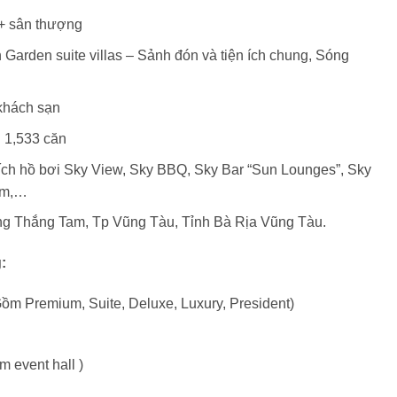
 + sân thượng
Garden suite villas – Sảnh đón và tiện ích chung, Sóng
 khách sạn
i 1,533 căn
 ích hồ bơi Sky View, Sky BBQ, Sky Bar “Sun Lounges”, Sky
om,…
ng Thắng Tam, Tp Vũng Tàu, Tỉnh Bà Rịa Vũng Tàu.
:
m Premium, Suite, Deluxe, Luxury, President)
 event hall )