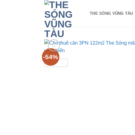
Bỏ
qua
THE SÓNG VŨNG TÀU
nội
dung
-54%