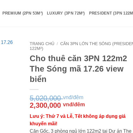
PREMIUM (2PN 53M²)
LUXURY (3PN 72M²)
PRESIDENT (3PN 122M
TRANG CHỦ
/
CĂN 3PN LỚN THE SÓNG (PRESIDE
122M²)
Cho thuê căn 3PN 122m2
The Sóng mã 17.26 view
biển
5,020,000
vnđ/đêm
Giá
Giá
2,300,000
vnđ/đêm
gốc
hiện
Lưu ý: Thứ 7 và Lễ, Tết không áp dụng giá
là:
tại
khuyến mãi!
5,020,000 vnđ/
là:
Căn Gốc, 3 phòng ngủ lớn 122m2 tại Dự án The