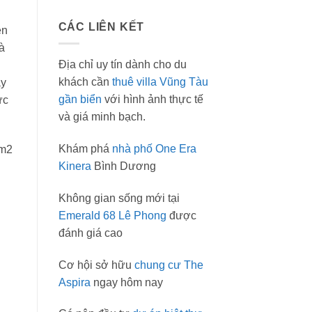
CÁC LIÊN KẾT
ện
à
Địa chỉ uy tín dành cho du
khách cần
thuê villa Vũng Tàu
ày
gần biển
với hình ảnh thực tế
ực
và giá minh bạch.
Khám phá
nhà phố One Era
2m2
Kinera
Bình Dương
Không gian sống mới tại
Emerald 68 Lê Phong
được
đánh giá cao
Cơ hội sở hữu
chung cư The
Aspira
ngay hôm nay