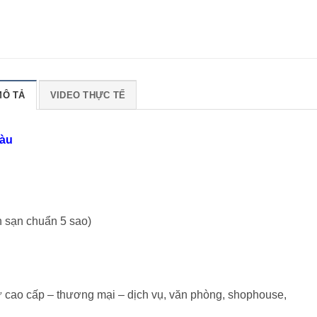
MÔ TẢ
VIDEO THỰC TẾ
Tàu
h sạn chuẩn 5 sao)
ư cao cấp – thương mại – dịch vụ, văn phòng, shophouse,