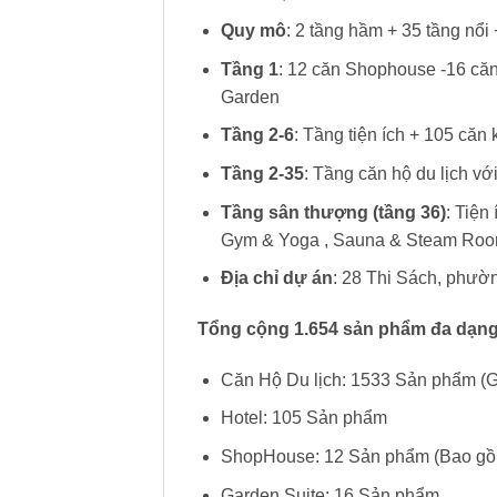
Quy mô
: 2 tầng hầm + 35 tầng nổi
Tầng 1
: 12 căn Shophouse -16 căn 
Garden
Tầng 2-6
: Tầng tiện ích + 105 căn
Tầng 2-35
: Tầng căn hộ du lịch vớ
Tầng sân thượng (tầng 36)
: Tiện
Gym & Yoga , Sauna & Steam Ro
Địa chỉ dự án
: 28 Thi Sách, phườ
Tổng cộng 1.654 sản phẩm đa dạng
Căn Hộ Du lịch: 1533 Sản phẩm (Gồ
Hotel: 105 Sản phẩm
ShopHouse: 12 Sản phẩm (Bao gồm
Garden Suite: 16 Sản phẩm