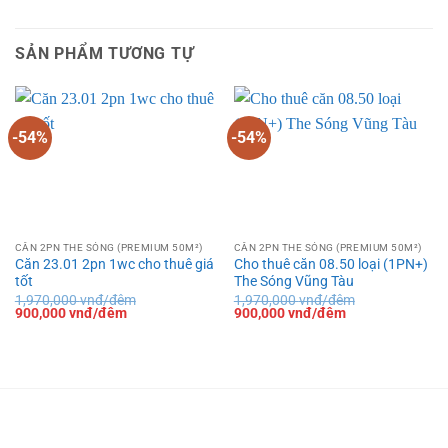
SẢN PHẨM TƯƠNG TỰ
-54%
-54%
CĂN 2PN THE SÓNG (PREMIUM 50M²)
CĂN 2PN THE SÓNG (PREMIUM 50M²)
Căn 23.01 2pn 1wc cho thuê giá
Cho thuê căn 08.50 loại (1PN+)
tốt
The Sóng Vũng Tàu
1,970,000
vnđ/đêm
1,970,000
vnđ/đêm
Giá
Giá
Giá
Giá
900,000
vnđ/đêm
900,000
vnđ/đêm
gốc
hiện
gốc
hiện
là:
tại
là:
tại
1,970,000 vnđ/
là:
1,970,000 vnđ/
là:
đêm.
900,000 vnđ/
đêm.
900,000 vnđ/
đêm.
đêm.