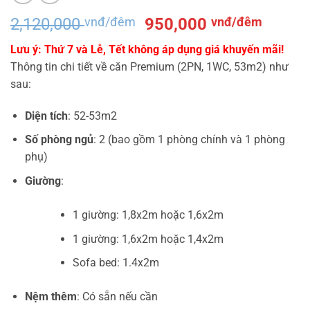
Giá
Giá
2,120,000
vnđ/đêm
950,000
vnđ/đêm
gốc
hiện
Lưu ý: Thứ 7 và Lễ, Tết không áp dụng giá khuyến mãi!
là:
tại
Thông tin chi tiết về căn Premium (2PN, 1WC, 53m2) như
2,120,000 vnđ/
là:
sau:
đêm.
950,0
đêm.
Diện tích
: 52-53m2
Số phòng ngủ
: 2 (bao gồm 1 phòng chính và 1 phòng
phụ)
Giường
:
1 giường: 1,8x2m hoặc 1,6x2m
1 giường: 1,6x2m hoặc 1,4x2m
Sofa bed: 1.4x2m
Nệm thêm
: Có sẵn nếu cần