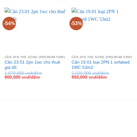
-54%
-53%
CĂN 2PN THE SÓNG (PREMIUM 50M²)
CĂN 2PN THE SÓNG (PREMIUM 50M²)
Căn 23.01 2pn 1wc cho thuê
Căn 19.01 loại 2PN 1 sofabed
giá tốt
1WC 53m2
1,970,000
vnđ/đêm
2,020,000
vnđ/đêm
Giá
Giá
Giá
Giá
900,000
vnđ/đêm
950,000
vnđ/đêm
gốc
hiện
gốc
hiện
là:
tại
là:
tại
1,970,000 vnđ/
là:
2,020,000 vnđ/
là:
đêm.
900,000 vnđ/
đêm.
950,000 vnđ/
đêm.
đêm.