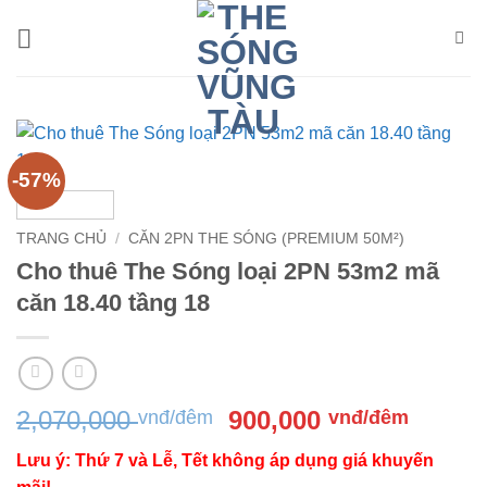
Bỏ
qua
nội
dung
-57%
TRANG CHỦ
/
CĂN 2PN THE SÓNG (PREMIUM 50M²)
Cho thuê The Sóng loại 2PN 53m2 mã
căn 18.40 tầng 18
Giá
Giá
2,070,000
900,000
vnđ/đêm
vnđ/đêm
gốc
hiện
Lưu ý: Thứ 7 và Lễ, Tết không áp dụng giá khuyến
là:
tại