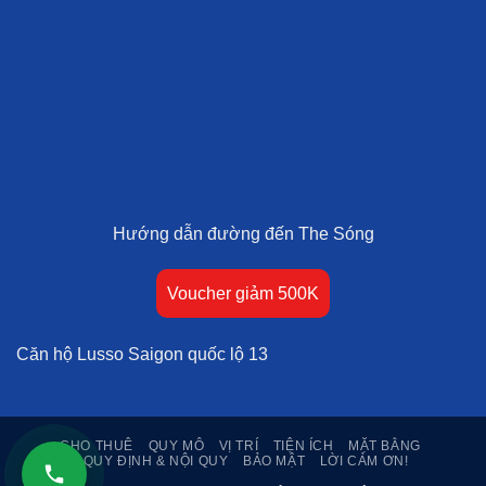
Hướng dẫn đường đến The Sóng
Voucher giảm 500K
Căn hộ Lusso Saigon quốc lộ 13
CHO THUÊ
QUY MÔ
VỊ TRÍ
TIỆN ÍCH
MẶT BẰNG
QUY ĐỊNH & NỘI QUY
BẢO MẬT
LỜI CẢM ƠN!