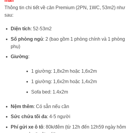
mãi!
2,070,000 vnđ/
là:
Thông tin chi tiết về căn Premium (2PN, 1WC, 53m2) như
đêm.
900,00
sau:
đêm.
Diện tích
: 52-53m2
Số phòng ngủ
: 2 (bao gồm 1 phòng chính và 1 phòng
phụ)
Giường
:
1 giường: 1,8x2m hoặc 1,6x2m
1 giường: 1,6x2m hoặc 1,4x2m
Sofa bed: 1.4x2m
Nệm thêm
: Có sẵn nếu cần
Sức chứa tối đa
: 4-5 người
Phí gửi xe ô tô
: 80k/đêm (từ 12h đến 12h59 ngày hôm