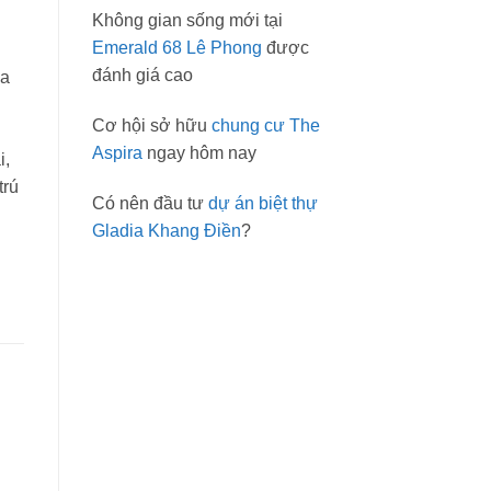
Không gian sống mới tại
Emerald 68 Lê Phong
được
đánh giá cao
ủa
Cơ hội sở hữu
chung cư The
Aspira
ngay hôm nay
i,
trú
Có nên đầu tư
dự án biệt thự
Gladia Khang Điền
?