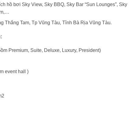
 ích hồ bơi Sky View, Sky BBQ, Sky Bar “Sun Lounges”, Sky
om,…
ng Thắng Tam, Tp Vũng Tàu, Tỉnh Bà Rịa Vũng Tàu.
:
m Premium, Suite, Deluxe, Luxury, President)
 event hall )
m2