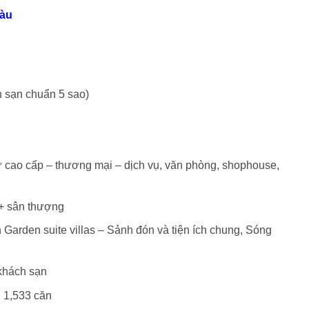
Tàu
h sạn chuẩn 5 sao)
ư cao cấp – thương mại – dịch vụ, văn phòng, shophouse,
 + sân thượng
Garden suite villas – Sảnh đón và tiện ích chung, Sóng
 khách sạn
i 1,533 căn