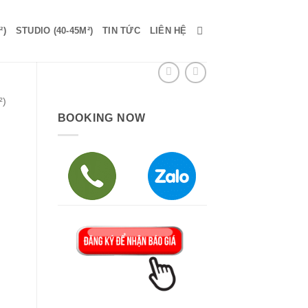
²)
STUDIO (40-45M²)
TIN TỨC
LIÊN HỆ
²)
BOOKING NOW