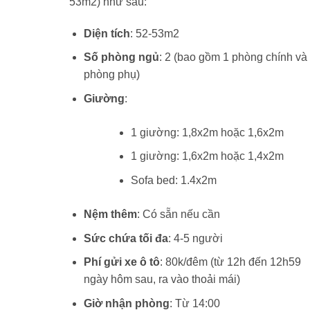
53m2) như sau:
đêm.
Diện tích
: 52-53m2
Số phòng ngủ
: 2 (bao gồm 1 phòng chính và
phòng phụ)
Giường
:
1 giường: 1,8x2m hoặc 1,6x2m
1 giường: 1,6x2m hoặc 1,4x2m
Sofa bed: 1.4x2m
Nệm thêm
: Có sẵn nếu cần
Sức chứa tối đa
: 4-5 người
Phí gửi xe ô tô
: 80k/đêm (từ 12h đến 12h59
ngày hôm sau, ra vào thoải mái)
Giờ nhận phòng
: Từ 14:00