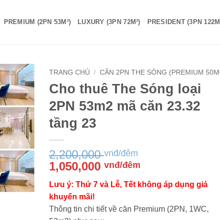
PREMIUM (2PN 53M²)
LUXURY (3PN 72M²)
PRESIDENT (3PN 122M
TRANG CHỦ
/
CĂN 2PN THE SÓNG (PREMIUM 50M
Cho thuê The Sóng loại
2PN 53m2 mã căn 23.32
tầng 23
2,200,000
vnđ/đêm
Giá
Giá
1,050,000
vnđ/đêm
gốc
hiện
Lưu ý: Thứ 7 và Lễ, Tết không áp dụng giá
là:
tại
khuyến mãi!
2,200,000 vnđ/
là:
Thông tin chi tiết về căn Premium (2PN, 1WC,
đêm.
1,050,000 vnđ/