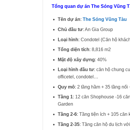
Tổng quan dự án The Sóng Vũng 
Tên dự án
:
The Sóng Vũng Tàu
Chủ đầu tư
: An Gia Group
Loại hình
: Condotel (Căn hộ khác
Tổng diện tích
: 8,816 m2
Mật độ xây dựng
: 40%
Loại hình đầu tư
: căn hộ chung c
officetel, condotel…
Quy mô
: 2 tầng hầm + 35 tầng nổi
Tầng 1
: 12 căn Shophouse -16 căn 
Garden
Tầng 2-6
: Tầng tiện ích + 105 căn
Tầng 2-35
: Tầng căn hộ du lịch vớ