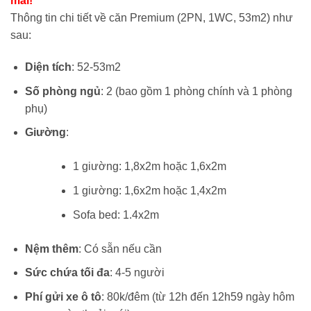
mãi!
2,400,000 vnđ/
là:
Thông tin chi tiết về căn Premium (2PN, 1WC, 53m2) như
đêm.
1,05
sau:
đêm
Diện tích
: 52-53m2
Số phòng ngủ
: 2 (bao gồm 1 phòng chính và 1 phòng
phụ)
Giường
:
1 giường: 1,8x2m hoặc 1,6x2m
1 giường: 1,6x2m hoặc 1,4x2m
Sofa bed: 1.4x2m
Nệm thêm
: Có sẵn nếu cần
Sức chứa tối đa
: 4-5 người
Phí gửi xe ô tô
: 80k/đêm (từ 12h đến 12h59 ngày hôm