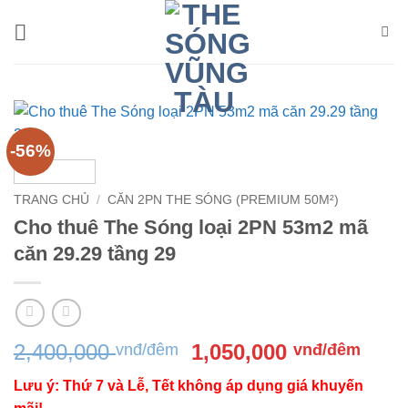
Bỏ
qua
nội
dung
-56%
TRANG CHỦ
/
CĂN 2PN THE SÓNG (PREMIUM 50M²)
Cho thuê The Sóng loại 2PN 53m2 mã
căn 29.29 tầng 29
Giá
Giá
2,400,000
1,050,000
vnđ/đêm
vnđ/đêm
gốc
hiện
Lưu ý: Thứ 7 và Lễ, Tết không áp dụng giá khuyến
là:
tại