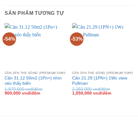
SẢN PHẨM TƯƠNG TỰ
-54%
-53%
CĂN 2PN THE SÓNG (PREMIUM 50M²)
CĂN 2PN THE SÓNG (PREMIUM 50M²)
Căn 31.12 50m2 (1Pn+) nhìn
Căn 21.29 (1PN+) 1Wc view
xéo thấy biển
Pullman
1,970,000
vnđ/đêm
2,250,000
vnđ/đêm
Giá
Giá
Giá
Giá
900,000
vnđ/đêm
1,050,000
vnđ/đêm
gốc
hiện
gốc
hiện
là:
tại
là:
tại
1,970,000 vnđ/
là:
2,250,000 vnđ/
là:
đêm.
900,000 vnđ/
đêm.
1,050,000 vn
đêm.
đêm.