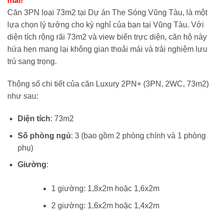
mãi!
3,720,000 vnđ/
là:
Căn 3PN loại 73m2 tại Dự án The Sóng Vũng Tàu, là một
đêm.
1,60
lựa chọn lý tưởng cho kỳ nghỉ của bạn tại Vũng Tàu. Với
đêm
diện tích rộng rãi 73m2 và view biển trực diện, căn hộ này
hứa hẹn mang lại không gian thoải mái và trải nghiệm lưu
trú sang trọng.
Thông số chi tiết của căn Luxury 2PN+ (3PN, 2WC, 73m2)
như sau:
Diện tích
: 73m2
Số phòng ngủ
: 3 (bao gồm 2 phòng chính và 1 phòng
phụ)
Giường
:
1 giường: 1,8x2m hoặc 1,6x2m
2 giường: 1,6x2m hoặc 1,4x2m