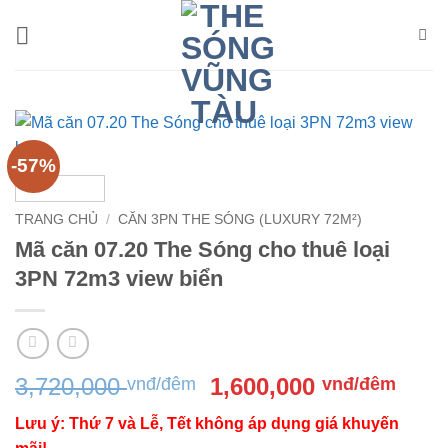
Bỏ
qua
nội
dung
-57%
TRANG CHỦ
/
CĂN 3PN THE SÓNG (LUXURY 72M²)
Mã căn 07.20 The Sóng cho thuê loại
3PN 72m3 view biển
Giá
Giá
3,720,000
1,600,000
vnđ/đêm
vnđ/đêm
gốc
hiện
Lưu ý: Thứ 7 và Lễ, Tết không áp dụng giá khuyến
là:
tại