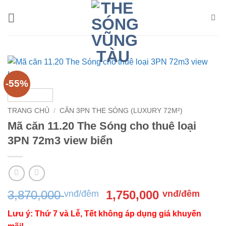
Bỏ
qua
nội
dung
-55%
TRANG CHỦ
/
CĂN 3PN THE SÓNG (LUXURY 72M²)
Mã căn 11.20 The Sóng cho thuê loại
3PN 72m3 view biển
Giá
Giá
3,870,000
1,750,000
vnđ/đêm
vnđ/đêm
gốc
hiện
Lưu ý: Thứ 7 và Lễ, Tết không áp dụng giá khuyến
là:
tại