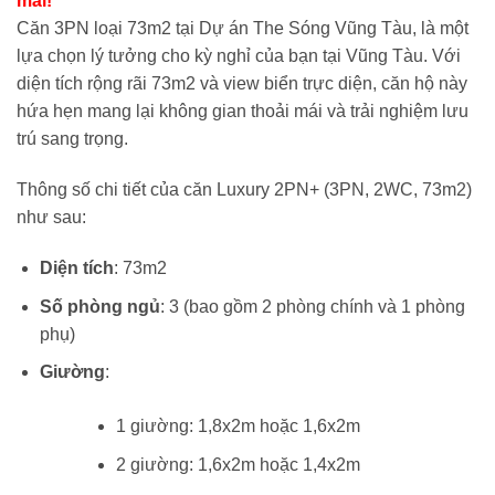
mãi!
3,870,000 vnđ/
là:
Căn 3PN loại 73m2 tại Dự án The Sóng Vũng Tàu, là một
đêm.
1,75
lựa chọn lý tưởng cho kỳ nghỉ của bạn tại Vũng Tàu. Với
đêm
diện tích rộng rãi 73m2 và view biển trực diện, căn hộ này
hứa hẹn mang lại không gian thoải mái và trải nghiệm lưu
trú sang trọng.
Thông số chi tiết của căn Luxury 2PN+ (3PN, 2WC, 73m2)
như sau:
Diện tích
: 73m2
Số phòng ngủ
: 3 (bao gồm 2 phòng chính và 1 phòng
phụ)
Giường
:
1 giường: 1,8x2m hoặc 1,6x2m
2 giường: 1,6x2m hoặc 1,4x2m