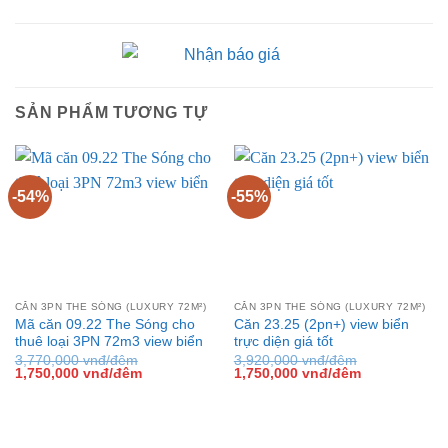
SẢN PHẨM TƯƠNG TỰ
-54%
-55%
CĂN 3PN THE SÓNG (LUXURY 72M²)
CĂN 3PN THE SÓNG (LUXURY 72M²)
Mã căn 09.22 The Sóng cho
Căn 23.25 (2pn+) view biển
thuê loại 3PN 72m3 view biển
trực diện giá tốt
3,770,000
vnđ/đêm
3,920,000
vnđ/đêm
Giá
Giá
Giá
Giá
1,750,000
vnđ/đêm
1,750,000
vnđ/đêm
gốc
hiện
gốc
hiện
là:
tại
là:
tại
3,770,000 vnđ/
là:
3,920,000 vnđ/
là:
đêm.
1,750,000 vnđ/
đêm.
1,750,000 vn
đêm.
đêm.