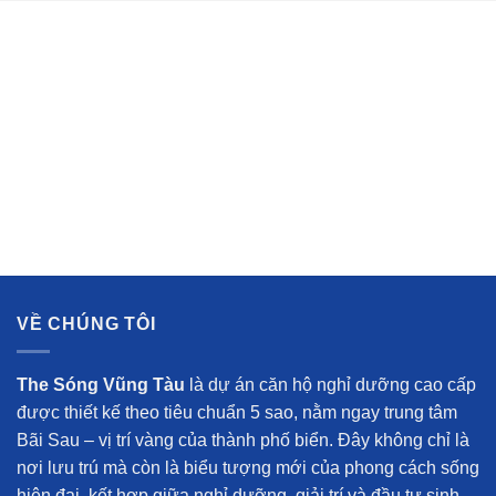
VỀ CHÚNG TÔI
The Sóng Vũng Tàu
là dự án căn hộ nghỉ dưỡng cao cấp
được thiết kế theo tiêu chuẩn 5 sao, nằm ngay trung tâm
Bãi Sau – vị trí vàng của thành phố biển. Đây không chỉ là
nơi lưu trú mà còn là biểu tượng mới của phong cách sống
hiện đại, kết hợp giữa nghỉ dưỡng, giải trí và đầu tư sinh