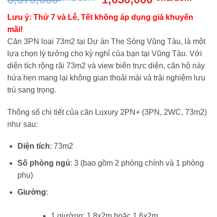
gốc
hiện
Lưu ý: Thứ 7 và Lễ, Tết không áp dụng giá khuyến
là:
tại
mãi!
3,670,000 vnđ/
là:
Căn 3PN loại 73m2 tại Dự án The Sóng Vũng Tàu, là một
đêm.
1,65
lựa chọn lý tưởng cho kỳ nghỉ của bạn tại Vũng Tàu. Với
đêm
diện tích rộng rãi 73m2 và view biển trực diện, căn hộ này
hứa hẹn mang lại không gian thoải mái và trải nghiệm lưu
trú sang trọng.
Thông số chi tiết của căn Luxury 2PN+ (3PN, 2WC, 73m2)
như sau:
Diện tích
: 73m2
Số phòng ngủ
: 3 (bao gồm 2 phòng chính và 1 phòng
phụ)
Giường
:
1 giường: 1,8x2m hoặc 1,6x2m