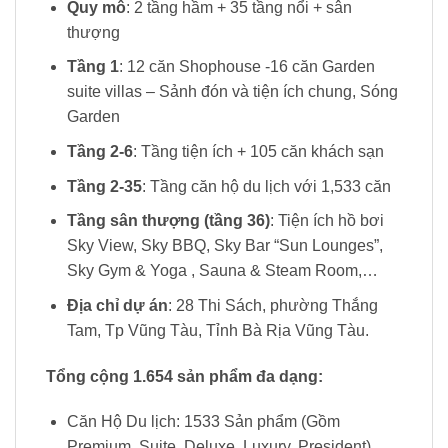
Quy mô
: 2 tầng hầm + 35 tầng nổi + sân
thượng
Tầng 1
: 12 căn Shophouse -16 căn Garden
suite villas – Sảnh đón và tiện ích chung, Sóng
Garden
Tầng 2-6
: Tầng tiện ích + 105 căn khách sạn
Tầng 2-35
: Tầng căn hộ du lịch với 1,533 căn
Tầng sân thượng (tầng 36)
: Tiện ích hồ bơi
Sky View, Sky BBQ, Sky Bar “Sun Lounges”,
Sky Gym & Yoga , Sauna & Steam Room,…
Địa chỉ dự án
: 28 Thi Sách, phường Thắng
Tam, Tp Vũng Tàu, Tỉnh Bà Rịa Vũng Tàu.
Tổng cộng 1.654 sản phẩm đa dạng:
Căn Hộ Du lịch: 1533 Sản phẩm (Gồm
Premium, Suite, Deluxe, Luxury, President)