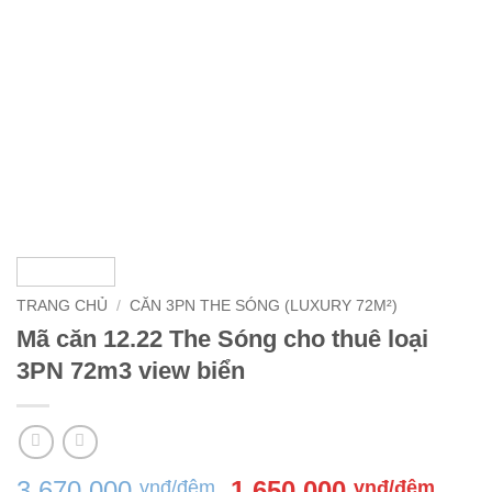
TRANG CHỦ
/
CĂN 3PN THE SÓNG (LUXURY 72M²)
Mã căn 12.22 The Sóng cho thuê loại
3PN 72m3 view biển
Giá
Giá
3,670,000
1,650,000
vnđ/đêm
vnđ/đêm