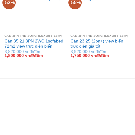
-53%
-55%
CĂN 3PN THE SÓNG (LUXURY 72M²)
CĂN 3PN THE SÓNG (LUXURY 72M²)
Căn 35.21 3PN 2WC 1sofabed
Căn 23.25 (2pn+) view biển
72m2 view trực diện biển
trực diện giá tốt
3,820,000
vnđ/đêm
3,920,000
vnđ/đêm
Giá
Giá
Giá
Giá
1,800,000
vnđ/đêm
1,750,000
vnđ/đêm
gốc
hiện
gốc
hiện
là:
tại
là:
tại
3,820,000 vnđ/
là:
3,920,000 vnđ/
là:
đêm.
1,800,000 vnđ/
đêm.
1,750,000 vn
đêm.
đêm.