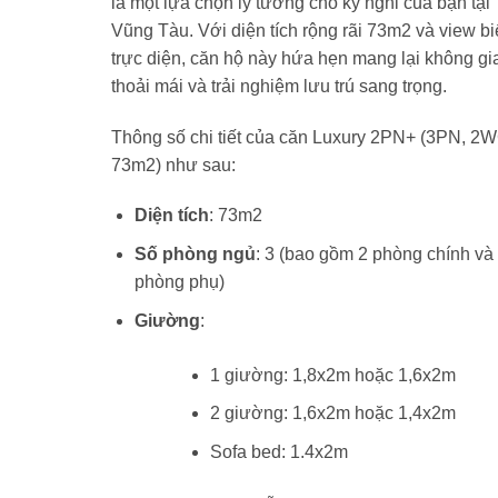
là một lựa chọn lý tưởng cho kỳ nghỉ của bạn tại
đêm.
Vũng Tàu. Với diện tích rộng rãi 73m2 và view b
trực diện, căn hộ này hứa hẹn mang lại không gi
thoải mái và trải nghiệm lưu trú sang trọng.
Thông số chi tiết của căn Luxury 2PN+ (3PN, 2W
73m2) như sau:
Diện tích
: 73m2
Số phòng ngủ
: 3 (bao gồm 2 phòng chính và
phòng phụ)
Giường
:
1 giường: 1,8x2m hoặc 1,6x2m
2 giường: 1,6x2m hoặc 1,4x2m
Sofa bed: 1.4x2m