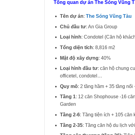
Tổng quan dự án The Sóng Vũng 
Tên dự án
:
The Sóng Vũng Tàu
Chủ đầu tư
: An Gia Group
Loại hình
: Condotel (Căn hộ khác
Tổng diện tích
: 8,816 m2
Mật độ xây dựng
: 40%
Loại hình đầu tư
: căn hộ chung c
officetel, condotel…
Quy mô
: 2 tầng hầm + 35 tầng nổi
Tầng 1
: 12 căn Shophouse -16 căn 
Garden
Tầng 2-6
: Tầng tiện ích + 105 căn
Tầng 2-35
: Tầng căn hộ du lịch vớ