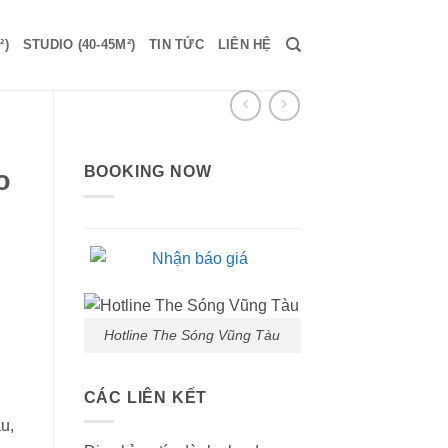
²)
STUDIO (40-45M²)
TIN TỨC
LIÊN HỆ
BOOKING NOW
o
Hotline The Sóng Vũng Tàu
CÁC LIÊN KẾT
u,