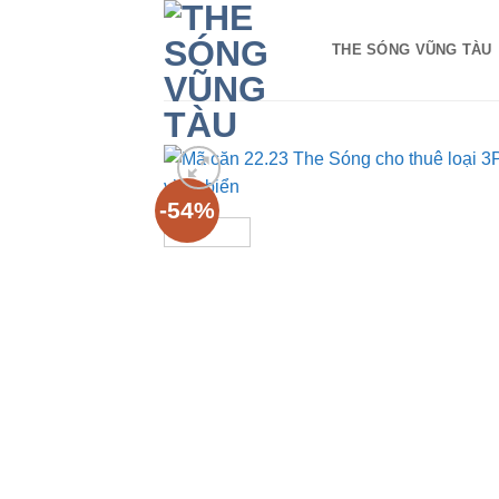
Bỏ
qua
THE SÓNG VŨNG TÀU
nội
dung
-54%