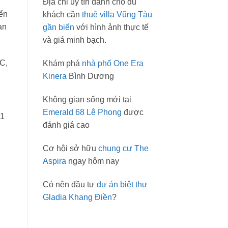
Địa chỉ uy tín dành cho du
iển
khách cần
thuê villa Vũng Tàu
an
gần biển
với hình ảnh thực tế
và giá minh bạch.
C,
Khám phá
nhà phố One Era
Kinera
Bình Dương
Không gian sống mới tại
Emerald 68 Lê Phong
được
 1
đánh giá cao
Cơ hội sở hữu
chung cư The
Aspira
ngay hôm nay
Có nên đầu tư
dự án biệt thự
Gladia Khang Điền
?