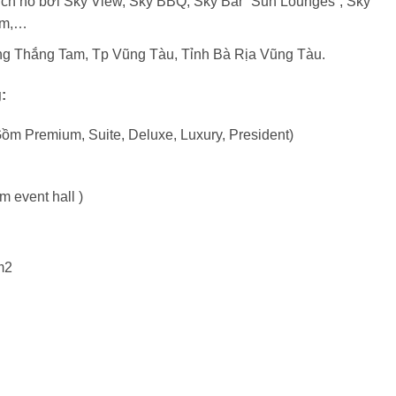
 ích hồ bơi Sky View, Sky BBQ, Sky Bar “Sun Lounges”, Sky
om,…
ng Thắng Tam, Tp Vũng Tàu, Tỉnh Bà Rịa Vũng Tàu.
:
m Premium, Suite, Deluxe, Luxury, President)
 event hall )
m2