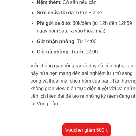
Nệm thêm
: Có sẵn nếu cần
Sức chứa tối đa
: 6 lớn + 2 bé
Phí gửi xe ô tô
: 80k/đêm (từ 12h đến 12h59
ngày hôm sau, ra vào thoải mái)
Giờ nhận phòng
: Từ 14:00
Giờ trả phòng
: Trước 12:00
Với không gian rộng rãi và đầy đủ tiện nghi, căn 
này hứa hẹn mang đến trải nghiệm lưu trú sang
trọng và thoải mái cho nhóm của bạn. Tận hưởn
không gian view biển trực diện tuyệt vời và nhữn
tiện ích hiện đại để tạo ra những kỷ niệm đáng n
tại Vũng Tàu.
Voucher giảm 500K