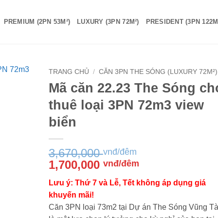
PREMIUM (2PN 53M²)
LUXURY (3PN 72M²)
PRESIDENT (3PN 122M
TRANG CHỦ
/
CĂN 3PN THE SÓNG (LUXURY 72M²)
Mã căn 22.23 The Sóng ch
thuê loại 3PN 72m3 view
biển
3,670,000
vnđ/đêm
Giá
Giá
1,700,000
vnđ/đêm
gốc
hiện
Lưu ý: Thứ 7 và Lễ, Tết không áp dụng giá
là:
tại
khuyến mãi!
3,670,000 vnđ/
là:
Căn 3PN loại 73m2 tại Dự án The Sóng Vũng Tà
đêm.
1,700,000 vnđ/