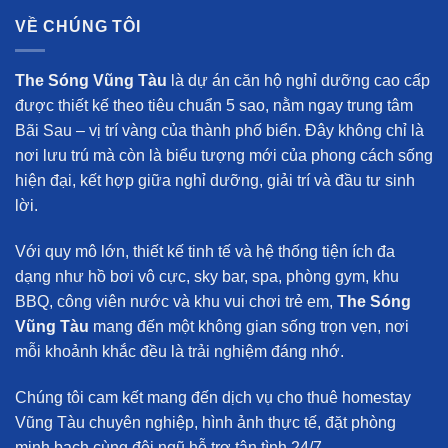
VỀ CHÚNG TÔI
The Sóng Vũng Tàu
là dự án căn hộ nghỉ dưỡng cao cấp
được thiết kế theo tiêu chuẩn 5 sao, nằm ngay trung tâm
Bãi Sau – vị trí vàng của thành phố biển. Đây không chỉ là
nơi lưu trú mà còn là biểu tượng mới của phong cách sống
hiện đại, kết hợp giữa nghỉ dưỡng, giải trí và đầu tư sinh
lời.
Với quy mô lớn, thiết kế tinh tế và hệ thống tiện ích đa
dạng như hồ bơi vô cực, sky bar, spa, phòng gym, khu
BBQ, công viên nước và khu vui chơi trẻ em,
The Sóng
Vũng Tàu
mang đến một không gian sống trọn vẹn, nơi
mỗi khoảnh khắc đều là trải nghiệm đáng nhớ.
Chúng tôi cam kết mang đến
dịch vụ cho thuê homestay
Vũng Tàu chuyên nghiệp
, hình ảnh thực tế, đặt phòng
minh bạch cùng đội ngũ hỗ trợ tận tình 24/7.