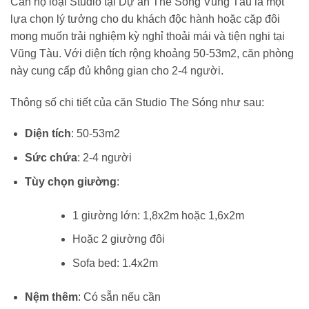
Căn hộ loại Studio tại Dự án The Sóng Vũng Tàu là một
đêm.
850,00
lựa chọn lý tưởng cho du khách độc hành hoặc cặp đôi
đêm.
mong muốn trải nghiệm kỳ nghỉ thoải mái và tiện nghi tại
Vũng Tàu. Với diện tích rộng khoảng 50-53m2, căn phòng
này cung cấp đủ không gian cho 2-4 người.
Thông số chi tiết của căn Studio The Sóng như sau:
Diện tích
: 50-53m2
Sức chứa
: 2-4 người
Tùy chọn giường
:
1 giường lớn: 1,8x2m hoặc 1,6x2m
Hoặc 2 giường đôi
Sofa bed: 1.4x2m
Nệm thêm
: Có sẵn nếu cần