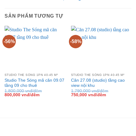
SẢN PHẨM TƯƠNG TỰ
-56%
-58%
STUDIO THE SÓNG 1PN 40-45 M²
STUDIO THE SÓNG 1PN 40-45 M²
Studio The Sóng mã căn 09.07
Căn 27.08 (studio) tầng cao
tầng 09 cho thuê
view nội khu
1,800,000
vnđ/đêm
1,790,000
vnđ/đêm
Giá
Giá
Giá
Giá
800,000
vnđ/đêm
750,000
vnđ/đêm
gốc
hiện
gốc
hiện
là:
tại
là:
tại
1,800,000 vnđ/
là:
1,790,000 vnđ/
là:
đêm.
800,000 vnđ/
đêm.
750,000 vnđ/
đêm.
đêm.