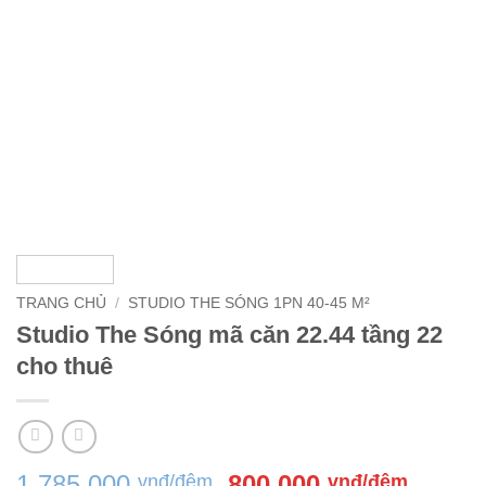
TRANG CHỦ
/
STUDIO THE SÓNG 1PN 40-45 M²
Studio The Sóng mã căn 22.44 tầng 22
cho thuê
Giá
Giá
1,785,000
800,000
vnđ/đêm
vnđ/đêm