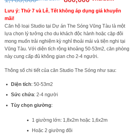
gốc
hiện
Lưu ý: Thứ 7 và Lễ, Tết không áp dụng giá khuyến
là:
tại
mãi!
1,785,000 vnđ/
là:
Căn hộ loại Studio tại Dự án The Sóng Vũng Tàu là một
đêm.
800,00
lựa chọn lý tưởng cho du khách độc hành hoặc cặp đôi
đêm.
mong muốn trải nghiệm kỳ nghỉ thoải mái và tiện nghi tại
Vũng Tàu. Với diện tích rộng khoảng 50-53m2, căn phòng
này cung cấp đủ không gian cho 2-4 người.
Thông số chi tiết của căn Studio The Sóng như sau:
Diện tích
: 50-53m2
Sức chứa
: 2-4 người
Tùy chọn giường
:
1 giường lớn: 1,8x2m hoặc 1,6x2m
Hoặc 2 giường đôi