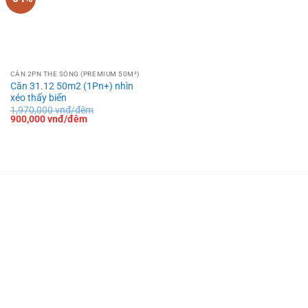
CĂN 2PN THE SÓNG (PREMIUM 50M²)
Căn 31.12 50m2 (1Pn+) nhìn
xéo thấy biển
1,970,000
vnđ/đêm
Giá
Giá
900,000
vnđ/đêm
gốc
hiện
là:
tại
1,970,000 vnđ/
là:
đêm.
900,000 vnđ/
đêm.