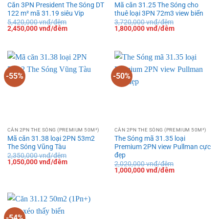
Căn 3PN President The Sóng DT
Mã căn 31.25 The Sóng cho
122 m² mã 31.19 siêu Vip
thuê loại 3PN 72m3 view biển
5,420,000
vnđ/đêm
3,720,000
vnđ/đêm
Giá
Giá
Giá
Giá
2,450,000
vnđ/đêm
1,800,000
vnđ/đêm
gốc
hiện
gốc
hiện
là:
tại
là:
tại
5,420,000 vnđ/
là:
3,720,000 vnđ/
là:
đêm.
2,450,000 vnđ/
đêm.
1,800,000 vnđ
đêm.
đêm.
-55%
-50%
CĂN 2PN THE SÓNG (PREMIUM 50M²)
CĂN 2PN THE SÓNG (PREMIUM 50M²)
Mã căn 31.38 loại 2PN 53m2
The Sóng mã 31.35 loại
The Sóng Vũng Tàu
Premium 2PN view Pullman cực
đẹp
2,350,000
vnđ/đêm
Giá
Giá
1,050,000
vnđ/đêm
2,020,000
vnđ/đêm
gốc
hiện
Giá
Giá
1,000,000
vnđ/đêm
là:
tại
gốc
hiện
2,350,000 vnđ/
là:
là:
tại
đêm.
1,050,000 vnđ/
2,020,000 vnđ/
là:
đêm.
đêm.
1,000,000 vnđ
đêm.
-54%