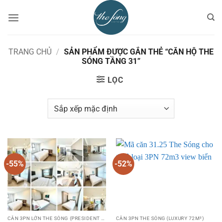
Bỏ
qua
nội
dung
TRANG CHỦ
/
SẢN PHẨM ĐƯỢC GẮN THẺ “CĂN HỘ THE
SÓNG TẦNG 31”
LỌC
-55%
-52%
CĂN 3PN LỚN THE SÓNG (PRESIDENT 122M²)
CĂN 3PN THE SÓNG (LUXURY 72M²)