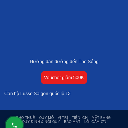
Hướng dẫn đường đến The Sóng
Voucher giảm 500K
Căn hộ Lusso Saigon quốc lộ 13
CHO THUÊ
QUY MÔ
VỊ TRÍ
TIỆN ÍCH
MẶT BẰNG
QUY ĐỊNH & NỘI QUY
BẢO MẬT
LỜI CẢM ƠN!