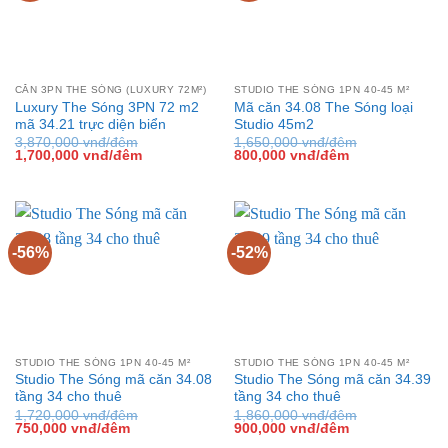
CĂN 3PN THE SÓNG (LUXURY 72M²)
STUDIO THE SÓNG 1PN 40-45 M²
Luxury The Sóng 3PN 72 m2
Mã căn 34.08 The Sóng loại
mã 34.21 trực diện biển
Studio 45m2
3,870,000
vnđ/đêm
1,650,000
vnđ/đêm
Giá
Giá
Giá
Giá
1,700,000
vnđ/đêm
800,000
vnđ/đêm
gốc
hiện
gốc
hiện
là:
tại
là:
tại
3,870,000 vnđ/
là:
1,650,000 vnđ/
là:
đêm.
1,700,000 vnđ/
đêm.
800,000 vnđ/
đêm.
đêm.
-56%
-52%
STUDIO THE SÓNG 1PN 40-45 M²
STUDIO THE SÓNG 1PN 40-45 M²
Studio The Sóng mã căn 34.08
Studio The Sóng mã căn 34.39
tầng 34 cho thuê
tầng 34 cho thuê
1,720,000
vnđ/đêm
1,860,000
vnđ/đêm
Giá
Giá
Giá
Giá
750,000
vnđ/đêm
900,000
vnđ/đêm
gốc
hiện
gốc
hiện