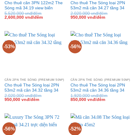
Cho thuê căn 3PN 122m2 The
Cho thuê The Sóng loại 2PN
Sóng mã 34.19 view biển
53m2 mã căn 34.27 tầng 34
5,520,000
vnđ/đêm
2,020,000
vnđ/đêm
Giá
Giá
Giá
Giá
2,600,000
vnđ/đêm
950,000
vnđ/đêm
gốc
hiện
gốc
hiện
là:
tại
là:
tại
5,520,000 vnđ/
là:
2,020,000 vnđ/
là:
đêm.
2,600,000 vnđ/
đêm.
950,000 vnđ/
đêm.
đêm.
-53%
-56%
CĂN 2PN THE SÓNG (PREMIUM 50M²)
CĂN 2PN THE SÓNG (PREMIUM 50M²)
Cho thuê The Sóng loại 2PN
Cho thuê The Sóng loại 2PN
53m2 mã căn 34.32 tầng 34
53m2 mã căn 34.36 tầng 34
2,020,000
vnđ/đêm
1,920,000
vnđ/đêm
Giá
Giá
Giá
Giá
950,000
vnđ/đêm
850,000
vnđ/đêm
gốc
hiện
gốc
hiện
là:
tại
là:
tại
2,020,000 vnđ/
là:
1,920,000 vnđ/
là:
đêm.
950,000 vnđ/
đêm.
850,000 vnđ/
đêm.
đêm.
-56%
-52%