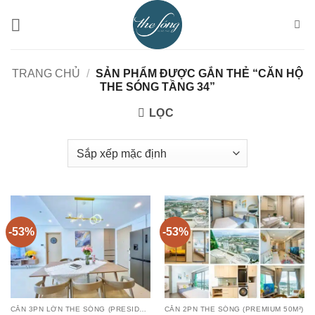
Bỏ
qua
nội
dung
TRANG CHỦ
/
SẢN PHẨM ĐƯỢC GẮN THẺ “CĂN HỘ
THE SÓNG TẦNG 34”
LỌC
-53%
-53%
CĂN 3PN LỚN THE SÓNG (PRESIDENT 122M²)
CĂN 2PN THE SÓNG (PREMIUM 50M²)