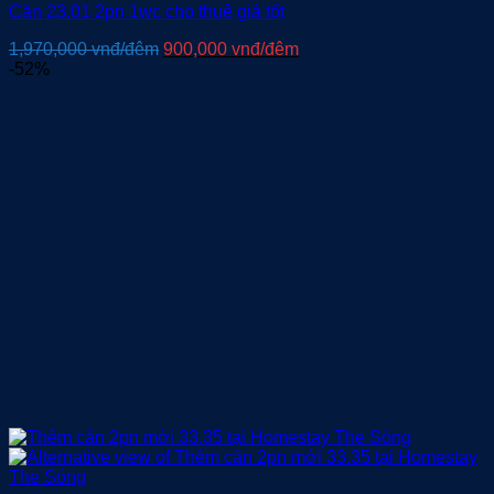
Căn 23.01 2pn 1wc cho thuê giá tốt
Giá
Giá
1,970,000
vnđ/đêm
900,000
vnđ/đêm
gốc
hiện
-52%
là:
tại
1,970,000 vnđ/
là:
đêm.
900,000 vnđ/
đêm.