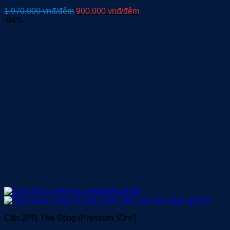
Giá
Giá
1,970,000
vnđ/đêm
900,000
vnđ/đêm
gốc
hiện
-54%
là:
tại
1,970,000 vnđ/
là:
đêm.
900,000 vnđ/
đêm.
Căn 2PN The Sóng (Premium 50m²)