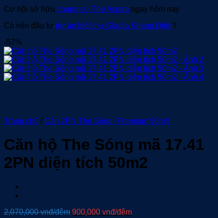
Cơ hội sở hữu
chung cư The Aspira
ngay hôm nay
Có nên đầu tư
dự án biệt thự Gladia Khang Điền
?
-57%
Trang chủ
/
Căn 2PN The Sóng (Premium 50m²)
Căn hộ The Sóng mã 17.41
2PN diện tích 50m2
Giá
Giá
2,070,000
vnđ/đêm
900,000
vnđ/đêm