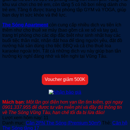
khu vui chơi cho trẻ em, còn tầng 5 có hồ bơi riêng dành cho
trẻ em. Tầng 6 được trang bị phòng tập GYM và YOGA, giúp
bạn duy trì sức khỏe và thể lực.
The Sóng Apartment
còn cung cấp nhiều dịch vụ tiện ích
thêm như cho thuê xe máy (bao gồm cả xe số và tay ga),
trang trí phòng cho các dịp đặc biệt như sinh nhật hay các
buổi tiệc thân mật, nhận đặt hoa để tặng người yêu, đặt đồ
nướng hải sản dùng cho tiệc BBQ và cả cho thuê loa
karaoke ngoài trời. Tất cả những dịch vụ này giúp bạn tận
hưởng kỳ nghỉ đáng nhớ và tiện nghi tại Vũng Tàu.
Voucher giảm 500K
Mách bạn
:
Một lần gọi điện hơn vạn lần tìm kiếm, gọi ngay
0901.337.955 để được tư vấn miễn phí và đầy đủ thông tin
về The Sóng Vũng Tàu, hạn chế tối đa bị lừa đảo!
Lượt xem hôm nay:
11
Danh mục:
Căn 2PN The Sóng (Premium 50m²)
Thẻ:
Căn hộ
The Sóng tầng 17