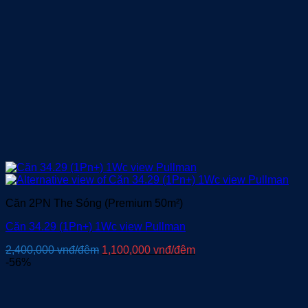
Căn 2PN The Sóng (Premium 50m²)
Căn 34.29 (1Pn+) 1Wc view Pullman
Giá
Giá
2,400,000
vnđ/đêm
1,100,000
vnđ/đêm
gốc
hiện
-56%
là:
tại
2,400,000 vnđ/
là:
đêm.
1,100,000 vnđ/