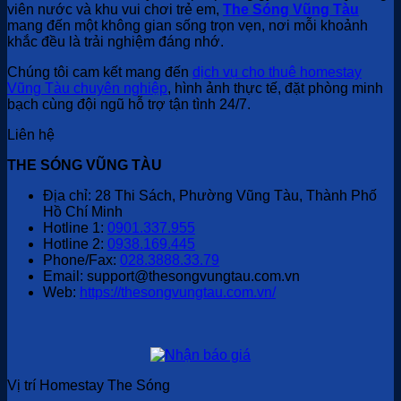
viên nước và khu vui chơi trẻ em,
The Sóng Vũng Tàu
mang đến một không gian sống trọn vẹn, nơi mỗi khoảnh
khắc đều là trải nghiệm đáng nhớ.
Chúng tôi cam kết mang đến
dịch vụ cho thuê homestay
Vũng Tàu chuyên nghiệp
, hình ảnh thực tế, đặt phòng minh
bạch cùng đội ngũ hỗ trợ tận tình 24/7.
Liên hệ
THE SÓNG VŨNG TÀU
Địa chỉ: 28 Thi Sách, Phường Vũng Tàu, Thành Phố
Hồ Chí Minh
Hotline 1:
0901.337.955
Hotline 2:
0938.169.445
Phone/Fax:
028.3888.33.79
Email: support@thesongvungtau.com.vn
Web:
https://thesongvungtau.com.vn/
Vị trí Homestay The Sóng