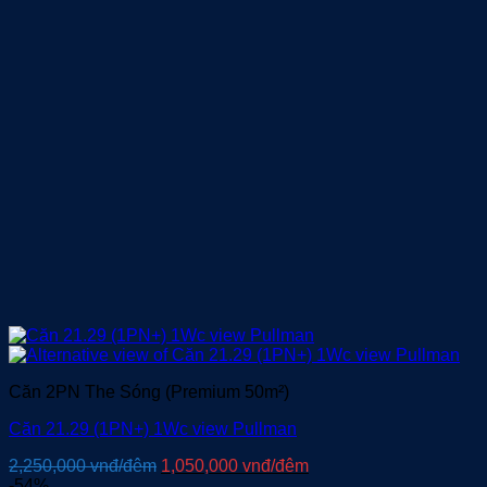
2,250,000 vnđ/
là:
đêm.
1,000,000 vnđ/
đêm.
Căn 2PN The Sóng (Premium 50m²)
Căn 21.29 (1PN+) 1Wc view Pullman
Giá
Giá
2,250,000
vnđ/đêm
1,050,000
vnđ/đêm
gốc
hiện
-54%