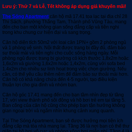
gốc
hiện
Lưu ý: Thứ 7 và Lễ, Tết không áp dụng giá khuyến mãi!
là:
tại
2,070,000 vnđ/
là:
The Sóng Apartment
căn hộ mã 17.41 tọa lạc tại địa chỉ 28
đêm.
900,000 vnđ/
Thi Sách, phường Thắng Tam, Thành phố Vũng Tàu, mang
đêm.
đến cho bạn một không gian sống đẳng cấp và tiện nghi
trong khu chung cư hiện đại và sang trọng.
Căn hộ diện tích 50m2 với loại căn 1PN+ gồm 2 phòng ngủ
và 1 phòng vệ sinh. Nội thất được trang bị đầy đủ, đảm bảo
sự thoải mái và tiện nghi cho cuộc sống hàng ngày. Mỗi
phòng ngủ được trang bị giường có kích thước 1,8x2m hoặc
1,6x2m và giường 1,6x2m hoặc 1,4x2m, cùng với sofa bed
1.4x2m cho nhiều sự linh hoạt trong việc chọn giường. Nếu
cần, có thể yêu cầu thêm nệm để đảm bảo sự thoải mái hơn.
Căn hộ có khả năng chứa đến 4-5 người, tạo điều kiện
thuận lợi cho gia đình và nhóm bạn.
Căn hộ góc 17.41 mang đến cho bạn tầm nhìn đẹp từ tầng
17, với view thành phố sôi động và hồ bơi trẻ em tại tầng 5.
Ban công của căn hộ cũng cho phép bạn tận hưởng không
gian ngoại trời và ngắm nhìn khung cảnh xung quanh.
Tại The Sóng Apartment, bạn sẽ được hưởng mọi tiện ích
đẳng cấp mà tòa nhà mang lại. Tầng 36 là nơi bạn có thể thư
giãn tại hồ bơi vô cực và phòng xông hơi miễn phí. Tầng 4 là