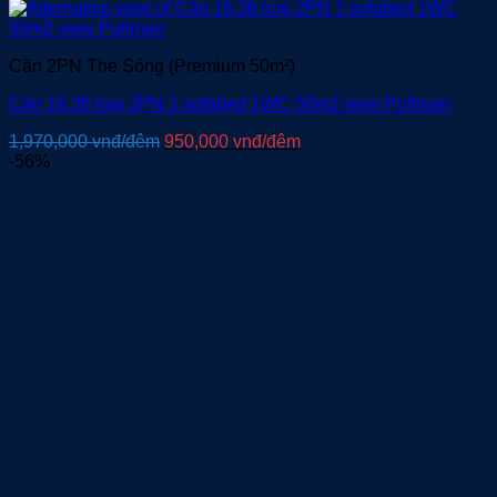
Căn 2PN The Sóng (Premium 50m²)
Căn 16.36 loại 2PN 1 sofabed 1WC 50m2 view Pullman
Giá
Giá
1,970,000
vnđ/đêm
950,000
vnđ/đêm
gốc
hiện
-56%
là:
tại
1,970,000 vnđ/
là:
đêm.
950,000 vnđ/
đêm.