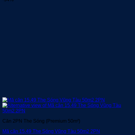
là:
tại
2,250,000 vnđ/
là:
đêm.
1,050,000 vnđ/
đêm.
Căn 2PN The Sóng (Premium 50m²)
Mã căn 15.49 The Sóng Vũng Tàu 50m2 2PN