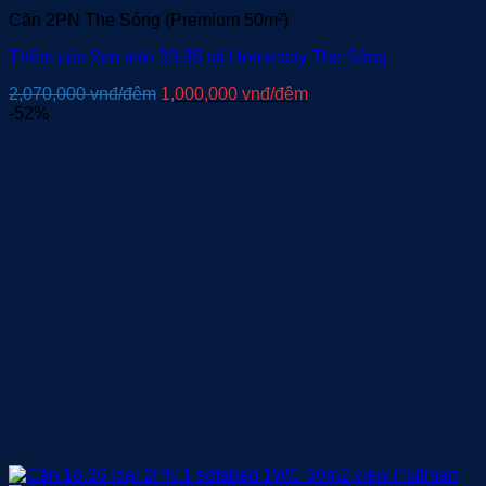
Căn 2PN The Sóng (Premium 50m²)
Thêm căn 2pn mới 33.35 tại Homestay The Sóng
Giá
Giá
2,070,000
vnđ/đêm
1,000,000
vnđ/đêm
gốc
hiện
-52%
là:
tại
2,070,000 vnđ/
là:
đêm.
1,000,000 vnđ/
đêm.