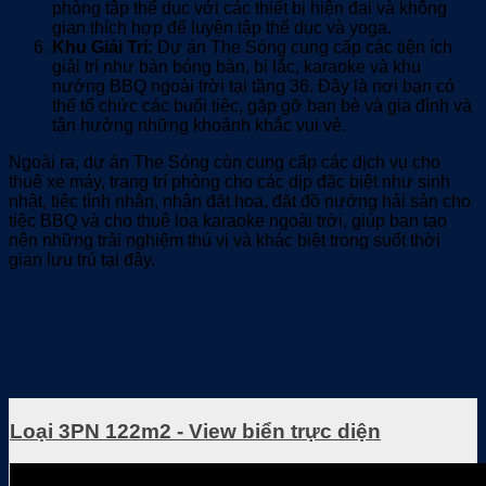
phòng tập thể dục với các thiết bị hiện đại và không
gian thích hợp để luyện tập thể dục và yoga.
Khu Giải Trí:
Dự án The Sóng cung cấp các tiện ích
giải trí như bàn bóng bàn, bi lắc, karaoke và khu
nướng BBQ ngoài trời tại tầng 36. Đây là nơi bạn có
thể tổ chức các buổi tiệc, gặp gỡ bạn bè và gia đình và
tận hưởng những khoảnh khắc vui vẻ.
Ngoài ra, dự án The Sóng còn cung cấp các dịch vụ cho
thuê xe máy, trang trí phòng cho các dịp đặc biệt như sinh
nhật, tiệc tình nhân, nhận đặt hoa, đặt đồ nướng hải sản cho
tiệc BBQ và cho thuê loa karaoke ngoài trời, giúp bạn tạo
nên những trải nghiệm thú vị và khác biệt trong suốt thời
gian lưu trú tại đây.
Loại 3PN 122m2 - View biển trực diện