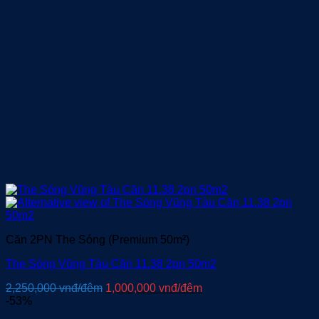
đêm.
Căn 2PN The Sóng (Premium 50m²)
The Sóng Vũng Tàu Căn 11.38 2pn 50m2
Giá
Giá
2,250,000
vnđ/đêm
1,000,000
vnđ/đêm
gốc
hiện
-53%
là:
tại