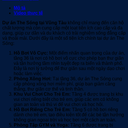
Mô tả
Video thực tế
Dự án The Sóng tại Vũng Tàu
không chỉ mang đến căn hộ
chất lượng mà còn cung cấp một loạt tiện ích cao cấp và đa
dạng, giúp cư dân và du khách có trải nghiệm sống đẳng cấp
và thoải mái. Dưới đây là một số tiện ích chính tại dự án The
Sóng:
Hồ Bơi Vô Cực:
Một điểm nhấn quan trọng của dự án,
tầng 36 là nơi có hồ bơi vô cực cho phép bạn thư giãn
và tận hưởng tầm nhìn tuyệt đẹp ra biển và thành phố.
Đây là nơi lý tưởng để thư giãn sau một ngày dạo chơi
hoặc làm việc.
Phòng Xông Hơi:
Tại tầng 36, dự án The Sóng cung
cấp phòng xông hơi miễn phí, giúp bạn giảm căng
thẳng, thư giãn cơ thể và tinh thần.
Khu Vui Chơi Cho Trẻ Em:
Tầng 4 được trang bị khu
vui chơi riêng biệt cho trẻ em, giúp các em có không
gian an toàn và thú vị để vui chơi và học hỏi.
Hồ Bơi Riêng Cho Trẻ Em:
Tầng 5 có hồ bơi riêng
dành cho trẻ em, tạo điều kiện tốt để các bé tận hưởng
không gian ngoại trời và học bơi một cách an toàn.
Phòng Tập GYM và Yoga:
Tầng 6 được trang bị