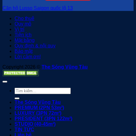
Căn hộ Lusso Saigon quốc lộ 13
Cho thuê
Quy mô
Vị trí
Tiện ích
Mặt bằng
Quy định & nội quy
Bảo mật
Lời cảm ơn!
Copyright 2026 ©
The Sóng Vũng Tàu
Tìm
kiếm:
The Sóng Vũng Tàu
PREMIUM (2PN 53m²)
LUXURY (3PN 72m²)
PRESIDENT (3PN 122m²)
STUDIO (40-45m²)
TIN TỨC
Liên hệ