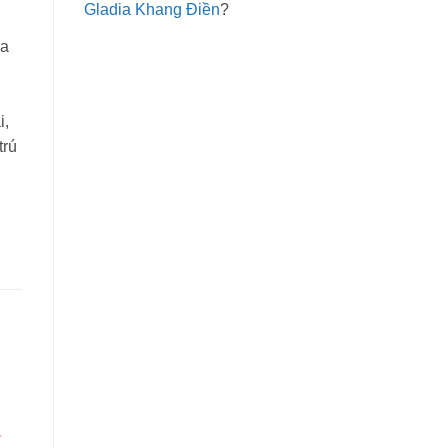
Gladia Khang Điền
?
ủa
i,
trú
,