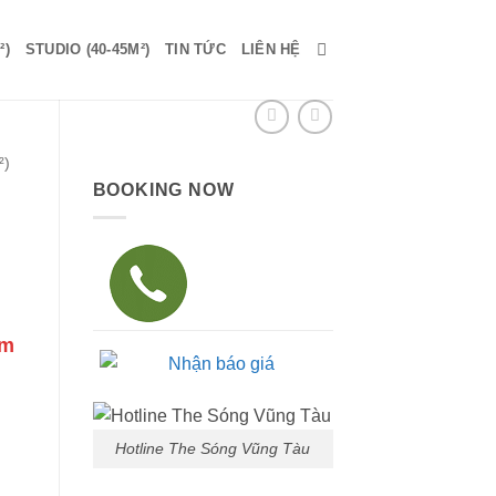
²)
STUDIO (40-45M²)
TIN TỨC
LIÊN HỆ
²)
BOOKING NOW
Giá
êm
hiện
tại
/
là:
900,000 vnđ/
Hotline The Sóng Vũng Tàu
đêm.