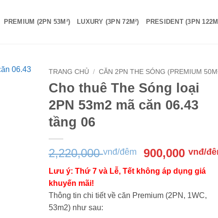
PREMIUM (2PN 53M²)
LUXURY (3PN 72M²)
PRESIDENT (3PN 122M
TRANG CHỦ
/
CĂN 2PN THE SÓNG (PREMIUM 50M
Cho thuê The Sóng loại
2PN 53m2 mã căn 06.43
tầng 06
Giá
2,220,000
900,000
vnđ/đêm
vnđ/đ
gốc
Lưu ý: Thứ 7 và Lễ, Tết không áp dụng giá
là:
khuyến mãi!
2,220,000 vnđ
Thông tin chi tiết về căn Premium (2PN, 1WC,
đêm.
53m2) như sau: