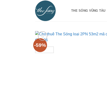
Bỏ
qua
THE SÓNG VŨNG TÀU
nội
dung
-59%