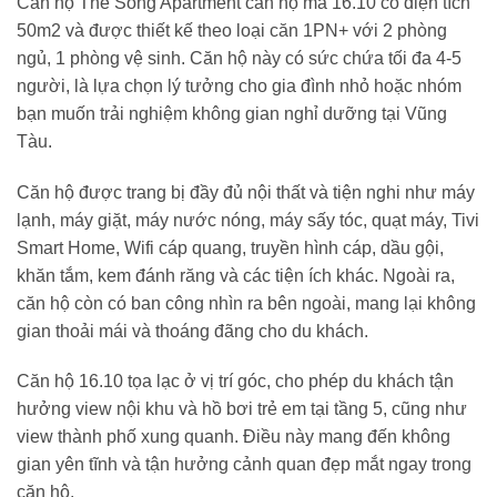
Căn hộ The Sóng Apartment căn hộ mã 16.10 có diện tích
đêm.
900,00
50m2 và được thiết kế theo loại căn 1PN+ với 2 phòng
đêm.
ngủ, 1 phòng vệ sinh. Căn hộ này có sức chứa tối đa 4-5
người, là lựa chọn lý tưởng cho gia đình nhỏ hoặc nhóm
bạn muốn trải nghiệm không gian nghỉ dưỡng tại Vũng
Tàu.
Căn hộ được trang bị đầy đủ nội thất và tiện nghi như máy
lạnh, máy giặt, máy nước nóng, máy sấy tóc, quạt máy, Tivi
Smart Home, Wifi cáp quang, truyền hình cáp, dầu gội,
khăn tắm, kem đánh răng và các tiện ích khác. Ngoài ra,
căn hộ còn có ban công nhìn ra bên ngoài, mang lại không
gian thoải mái và thoáng đãng cho du khách.
Căn hộ 16.10 tọa lạc ở vị trí góc, cho phép du khách tận
hưởng view nội khu và hồ bơi trẻ em tại tầng 5, cũng như
view thành phố xung quanh. Điều này mang đến không
gian yên tĩnh và tận hưởng cảnh quan đẹp mắt ngay trong
căn hộ.