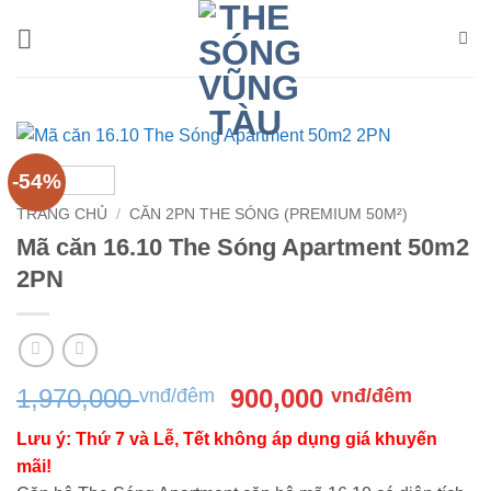
Bỏ
qua
nội
dung
-54%
TRANG CHỦ
/
CĂN 2PN THE SÓNG (PREMIUM 50M²)
Mã căn 16.10 The Sóng Apartment 50m2
2PN
Giá
Giá
1,970,000
900,000
vnđ/đêm
vnđ/đêm
gốc
hiện
Lưu ý: Thứ 7 và Lễ, Tết không áp dụng giá khuyến
là:
tại
mãi!
1,970,000 vnđ/
là: