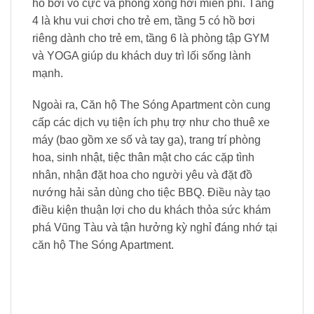
hồ bơi vô cực và phòng xông hơi miễn phí. Tầng
4 là khu vui chơi cho trẻ em, tầng 5 có hồ bơi
riêng dành cho trẻ em, tầng 6 là phòng tập GYM
và YOGA giúp du khách duy trì lối sống lành
mạnh.
Ngoài ra, Căn hộ The Sóng Apartment còn cung
cấp các dịch vụ tiện ích phụ trợ như cho thuê xe
máy (bao gồm xe số và tay ga), trang trí phòng
hoa, sinh nhật, tiệc thân mật cho các cặp tình
nhân, nhận đặt hoa cho người yêu và đặt đồ
nướng hải sản dùng cho tiệc BBQ. Điều này tạo
điều kiện thuận lợi cho du khách thỏa sức khám
phá Vũng Tàu và tận hưởng kỳ nghỉ đáng nhớ tại
căn hộ The Sóng Apartment.