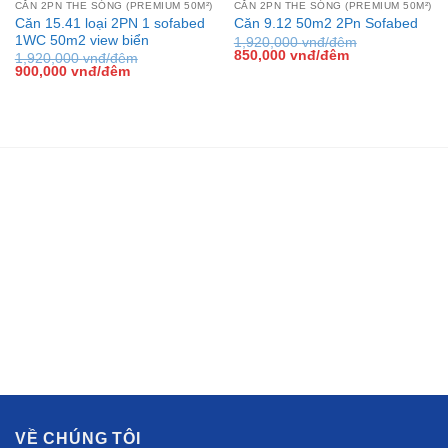
CĂN 2PN THE SÓNG (PREMIUM 50M²)
CĂN 2PN THE SÓNG (PREMIUM 50M²)
Căn 15.41 loại 2PN 1 sofabed
Căn 9.12 50m2 2Pn Sofabed
1WC 50m2 view biển
1,920,000
vnđ/đêm
Giá
Giá
850,000
vnđ/đêm
1,920,000
vnđ/đêm
gốc
hiện
Giá
Giá
900,000
vnđ/đêm
là:
tại
gốc
hiện
1,920,000 vnđ/
là:
là:
tại
đêm.
850,000 vnđ/
1,920,000 vnđ/
là:
đêm.
đêm.
900,000 vnđ/
đêm.
VỀ CHÚNG TÔI