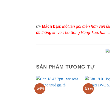
👉
Mách bạn
:
Một lần gọi điện hơn vạn l
đủ thông tin về The Sóng Vũng Tàu, hạn ch
SẢN PHẨM TƯƠNG TỰ
-54%
-53%