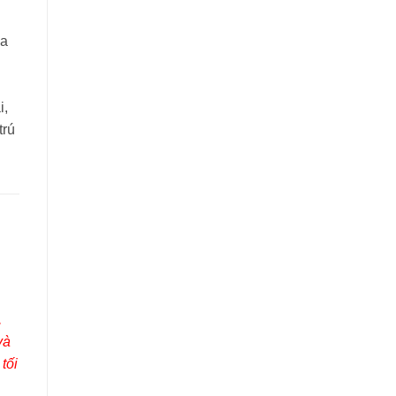
ủa
i,
trú
,
và
tối