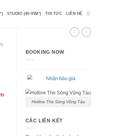
²)
STUDIO (40-45M²)
TIN TỨC
LIÊN HỆ
²)
BOOKING NOW
Giá
êm
hiện
Hotline The Sóng Vũng Tàu
tại
/
là:
CÁC LIÊN KẾT
900,000 vnđ/
đêm.