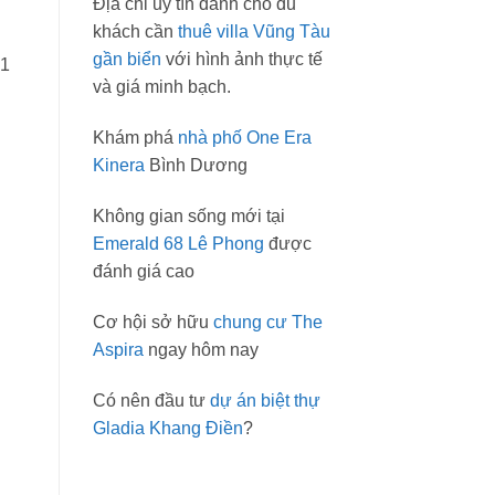
Địa chỉ uy tín dành cho du
khách cần
thuê villa Vũng Tàu
gần biển
với hình ảnh thực tế
 1
và giá minh bạch.
Khám phá
nhà phố One Era
Kinera
Bình Dương
Không gian sống mới tại
Emerald 68 Lê Phong
được
đánh giá cao
Cơ hội sở hữu
chung cư The
Aspira
ngay hôm nay
Có nên đầu tư
dự án biệt thự
Gladia Khang Điền
?