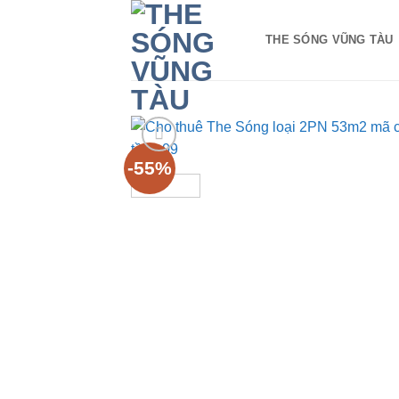
Bỏ
qua
THE SÓNG VŨNG TÀU
nội
dung
-55%