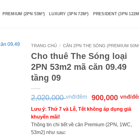
PREMIUM (2PN 53M²)
LUXURY (3PN 72M²)
PRESIDENT (3PN 122M
TRANG CHỦ
/
CĂN 2PN THE SÓNG (PREMIUM 50M
Cho thuê The Sóng loại
2PN 53m2 mã căn 09.49
tầng 09
Giá
2,020,000
900,000
vnđ/đêm
vnđ/đ
gốc
Lưu ý: Thứ 7 và Lễ, Tết không áp dụng giá
là:
khuyến mãi!
2,020,000 vnđ
Thông tin chi tiết về căn Premium (2PN, 1WC,
đêm.
53m2) như sau: