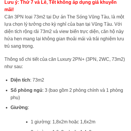
Lưu ý: Thứ 7 và Lễ, Tết không áp dụng giá khuyến
là:
tại
mãi!
3,770,000 vnđ/
là:
Căn 3PN loại 73m2 tại Dự án The Sóng Vũng Tàu, là một
đêm.
1,70
lựa chọn lý tưởng cho kỳ nghỉ của bạn tại Vũng Tàu. Với
đêm
diện tích rộng rãi 73m2 và view biển trực diện, căn hộ này
hứa hẹn mang lại không gian thoải mái và trải nghiệm lưu
trú sang trọng.
Thông số chi tiết của căn Luxury 2PN+ (3PN, 2WC, 73m2)
như sau:
Diện tích
: 73m2
Số phòng ngủ
: 3 (bao gồm 2 phòng chính và 1 phòng
phụ)
Giường
:
1 giường: 1,8x2m hoặc 1,6x2m