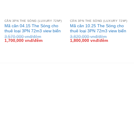
CĂN 3PN THE SÓNG (LUXURY 72M²)
CĂN 3PN THE SÓNG (LUXURY 72M²)
Mã căn 04.15 The Sóng cho
Mã căn 10.25 The Sóng cho
thuê loại 3PN 72m3 view biển
thuê loại 3PN 72m3 view biển
3,570,000
vnđ/đêm
3,820,000
vnđ/đêm
Giá
Giá
Giá
Giá
1,700,000
vnđ/đêm
1,800,000
vnđ/đêm
gốc
hiện
gốc
hiện
là:
tại
là:
tại
3,570,000 vnđ/
là:
3,820,000 vnđ/
là:
đêm.
1,700,000 vnđ/
đêm.
1,800,000 vn
đêm.
đêm.