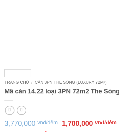
TRANG CHỦ
/
CĂN 3PN THE SÓNG (LUXURY 72M²)
Mã căn 14.22 loại 3PN 72m2 The Sóng
Giá
Giá
3,770,000
1,700,000
vnđ/đêm
vnđ/đêm
gốc
hiện