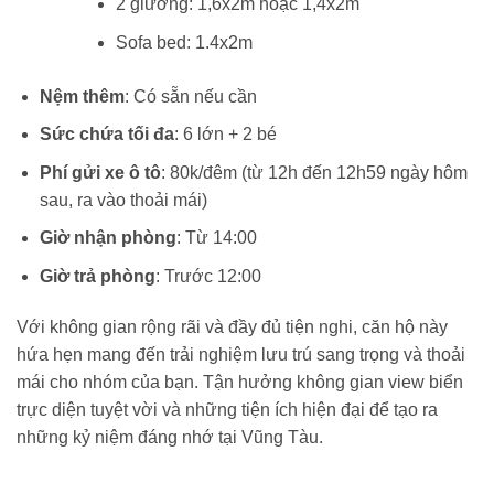
2 giường: 1,6x2m hoặc 1,4x2m
Sofa bed: 1.4x2m
Nệm thêm
: Có sẵn nếu cần
Sức chứa tối đa
: 6 lớn + 2 bé
Phí gửi xe ô tô
: 80k/đêm (từ 12h đến 12h59 ngày hôm
sau, ra vào thoải mái)
Giờ nhận phòng
: Từ 14:00
Giờ trả phòng
: Trước 12:00
Với không gian rộng rãi và đầy đủ tiện nghi, căn hộ này
hứa hẹn mang đến trải nghiệm lưu trú sang trọng và thoải
mái cho nhóm của bạn. Tận hưởng không gian view biển
trực diện tuyệt vời và những tiện ích hiện đại để tạo ra
những kỷ niệm đáng nhớ tại Vũng Tàu.