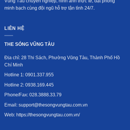
Vũng Tàu chuyên nghiệp
, hình ảnh thực tế, đặt phòng
minh bạch cùng đội ngũ hỗ trợ tận tình 24/7.
LIÊN HỆ
THE SÓNG VŨNG TÀU
Địa chỉ: 28 Thi Sách, Phường Vũng Tàu, Thành Phố Hồ
Chí Minh
Hotline 1:
0901.337.955
Hotline 2:
0938.169.445
Phone/Fax:
028.3888.33.79
Email: support@thesongvungtau.com.vn
Web:
https://thesongvungtau.com.vn/