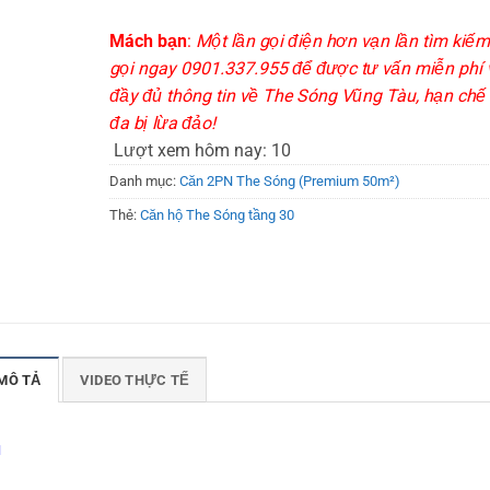
Mách bạn
:
Một lần gọi điện hơn vạn lần tìm kiếm
gọi ngay 0901.337.955 để được tư vấn miễn phí 
đầy đủ thông tin về The Sóng Vũng Tàu, hạn chế 
đa bị lừa đảo!
Lượt xem hôm nay:
10
Danh mục:
Căn 2PN The Sóng (Premium 50m²)
Thẻ:
Căn hộ The Sóng tầng 30
MÔ TẢ
VIDEO THỰC TẾ
u