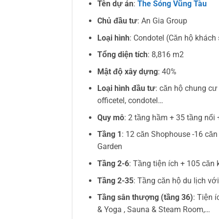
Tên dự án
:
The Sóng Vũng Tàu
Chủ đầu tư
: An Gia Group
Loại hình
: Condotel (Căn hộ khách
Tổng diện tích
: 8,816 m2
Mật độ xây dựng
: 40%
Loại hình đầu tư
: căn hộ chung cư
officetel, condotel…
Quy mô
: 2 tầng hầm + 35 tầng nổi
Tầng 1
: 12 căn Shophouse -16 căn 
Garden
Tầng 2-6
: Tầng tiện ích + 105 căn
Tầng 2-35
: Tầng căn hộ du lịch vớ
Tầng sân thượng (tầng 36)
: Tiện 
& Yoga , Sauna & Steam Room,…