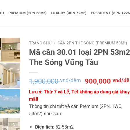
ÀU
PREMIUM (2PN 53M²)
LUXURY (3PN 72M²)
PRESIDENT (3PN 122M
TRANG CHỦ
/
CĂN 2PN THE SÓNG (PREMIUM 50M²)
Mã căn 30.01 loại 2PN 53m2
The Sóng Vũng Tàu
Giá
1,900,000
vnđ/đêm
900,000
vnđ/đ
gốc
Lưu ý: Thứ 7 và Lễ, Tết không áp dụng giá khu
là:
mãi!
1,900,000 vnđ
Thông tin chi tiết về căn Premium (2PN, 1WC,
đêm.
53m2) như sau:
Diện tích
: 52-53m2