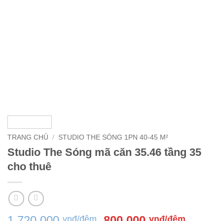
TRANG CHỦ
/
STUDIO THE SÓNG 1PN 40-45 M²
Studio The Sóng mã căn 35.46 tầng 35
cho thuê
Giá
Giá
1,720,000
800,000
vnđ/đêm
vnđ/đêm