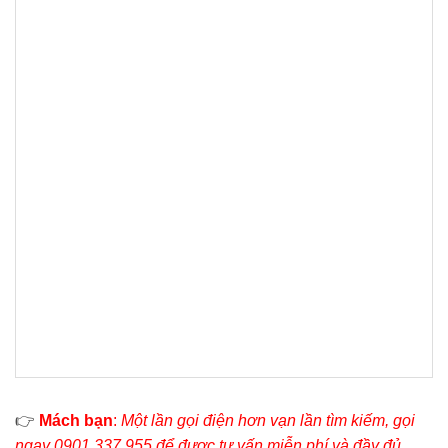
👉
Mách bạn
:
Một lần gọi điện hơn vạn lần tìm kiếm, gọi
ngay 0901.337.955 để được tư vấn miễn phí và đầy đủ