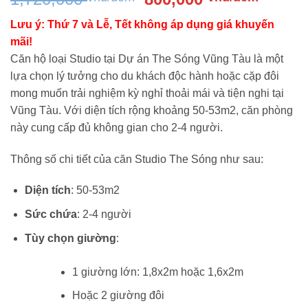
gốc
hiện
Lưu ý: Thứ 7 và Lễ, Tết không áp dụng giá khuyến
là:
tại
mãi!
1,720,000 vnđ/
là:
Căn hộ loại Studio tại Dự án The Sóng Vũng Tàu là một
đêm.
800,00
lựa chọn lý tưởng cho du khách độc hành hoặc cặp đôi
đêm.
mong muốn trải nghiệm kỳ nghỉ thoải mái và tiện nghi tại
Vũng Tàu. Với diện tích rộng khoảng 50-53m2, căn phòng
này cung cấp đủ không gian cho 2-4 người.
Thông số chi tiết của căn Studio The Sóng như sau:
Diện tích
: 50-53m2
Sức chứa
: 2-4 người
Tùy chọn giường
:
1 giường lớn: 1,8x2m hoặc 1,6x2m
Hoặc 2 giường đôi