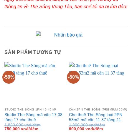
thông tin về The Sóng Vũng Tàu, hạn chế tối đa bị lừa đảo!
SẢN PHẨM TƯƠNG TỰ
-59%
-50%
STUDIO THE SÓNG 1PN 40-45 M²
CĂN 2PN THE SÓNG (PREMIUM 50M²)
Studio The Sóng mã căn 17.08
Cho thuê The Sóng loại 2PN
tầng 17 cho thuê
53m2 mã căn 11.37 tầng 11
1,820,000
vnđ/đêm
1,800,000
vnđ/đêm
Giá
Giá
Giá
Giá
750,000
vnđ/đêm
900,000
vnđ/đêm